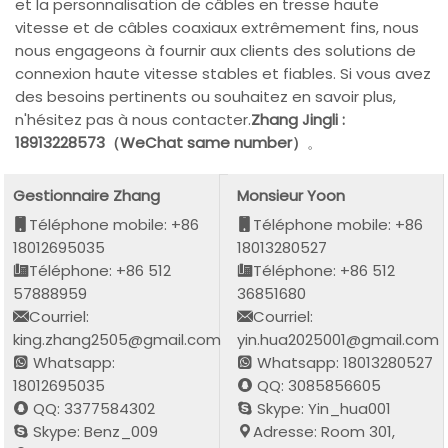
et la personnalisation de câbles en tresse haute
vitesse et de câbles coaxiaux extrêmement fins, nous
nous engageons à fournir aux clients des solutions de
connexion haute vitesse stables et fiables. Si vous avez
des besoins pertinents ou souhaitez en savoir plus,
n'hésitez pas à nous contacter.
Zhang Jingli :
18913228573（WeChat same number）
。
Gestionnaire Zhang
Monsieur Yoon
Téléphone mobile: +86
Téléphone mobile: +86
18012695035
18013280527
Téléphone: +86 512
Téléphone: +86 512
57888959
36851680
Courriel:
Courriel:
king.zhang2505@gmail.com
yin.hua2025001@gmail.com
Whatsapp:
Whatsapp: 18013280527
18012695035
QQ: 3085856605
QQ: 3377584302
Skype: Yin_hua001
Skype: Benz_009
Adresse: Room 301,