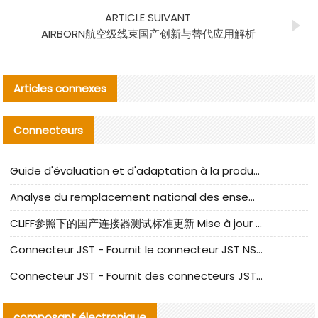
ARTICLE SUIVANT
AIRBORN航空级线束国产创新与替代应用解析
Articles connexes
Connecteurs
Guide d'évaluation et d'adaptation à la production des composants de câbles nationaux CNC Tech
Analyse du remplacement national des ensembles de câbles à fréquence élevée I-PEX
CLIFF参照下的国产连接器测试标准更新 Mise à jour des normes de test des connecteurs nationaux sous la référence CLIFF
Connecteur JST - Fournit le connecteur JST NSHR-02V-S original | Équivalent
Connecteur JST - Fournit des connecteurs JST GHR-09V-S authentiques et des produits de remplacement|
composant électronique