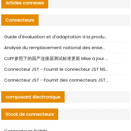
Articles connexes
Connecteurs
Guide d'évaluation et d'adaptation à la production des composants de câbles nationaux CNC Tech
Analyse du remplacement national des ensembles de câbles à fréquence élevée I-PEX
CLIFF参照下的国产连接器测试标准更新 Mise à jour des normes de test des connecteurs nationaux sous la référence CLIFF
Connecteur JST - Fournit le connecteur JST NSHR-02V-S original | Équivalent
Connecteur JST - Fournit des connecteurs JST GHR-09V-S authentiques et des produits de remplacement|
composant électronique
Stock de connecteurs
Connecteurs Delphi