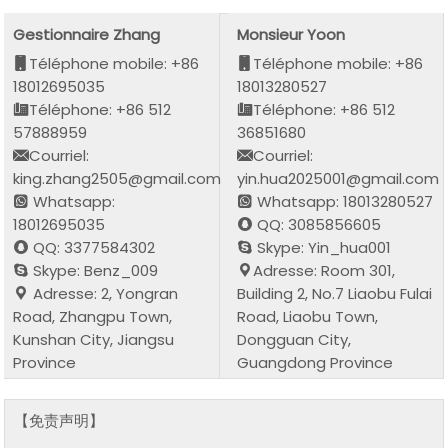
Gestionnaire Zhang
Monsieur Yoon
Téléphone mobile: +86
Téléphone mobile: +86
18012695035
18013280527
Téléphone: +86 512
Téléphone: +86 512
57888959
36851680
Courriel:
Courriel:
king.zhang2505@gmail.com
yin.hua2025001@gmail.com
Whatsapp:
Whatsapp: 18013280527
18012695035
QQ: 3085856605
QQ: 3377584302
Skype: Yin_hua001
Skype: Benz_009
Adresse: Room 301,
Adresse: 2, Yongran
Building 2, No.7 Liaobu Fulai
Road, Zhangpu Town,
Road, Liaobu Town,
Kunshan City, Jiangsu
Dongguan City,
Province
Guangdong Province
【免责声明】