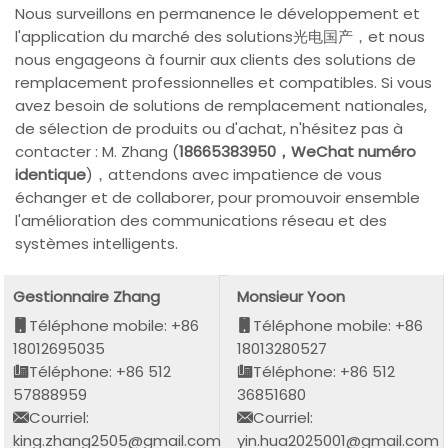
Nous surveillons en permanence le développement et
l'application du marché des solutions光电国产，et nous
nous engageons à fournir aux clients des solutions de
remplacement professionnelles et compatibles. Si vous
avez besoin de solutions de remplacement nationales,
de sélection de produits ou d'achat, n'hésitez pas à
contacter : M. Zhang (
18665383950，WeChat numéro
identique
)，attendons avec impatience de vous
échanger et de collaborer, pour promouvoir ensemble
l'amélioration des communications réseau et des
systèmes intelligents.
Gestionnaire Zhang
Monsieur Yoon
Téléphone mobile: +86
Téléphone mobile: +86
18012695035
18013280527
Téléphone: +86 512
Téléphone: +86 512
57888959
36851680
Courriel:
Courriel:
king.zhang2505@gmail.com
yin.hua2025001@gmail.com