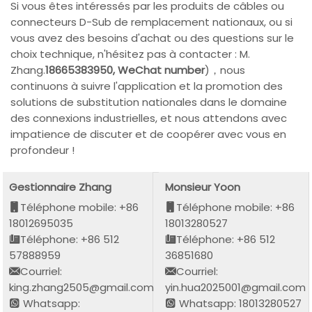
Si vous êtes intéressés par les produits de câbles ou
connecteurs D-Sub de remplacement nationaux, ou si
vous avez des besoins d'achat ou des questions sur le
choix technique, n'hésitez pas à contacter : M.
Zhang.
18665383950, WeChat number
)，nous
continuons à suivre l'application et la promotion des
solutions de substitution nationales dans le domaine
des connexions industrielles, et nous attendons avec
impatience de discuter et de coopérer avec vous en
profondeur !
Gestionnaire Zhang
Monsieur Yoon
Téléphone mobile: +86
Téléphone mobile: +86
18012695035
18013280527
Téléphone: +86 512
Téléphone: +86 512
57888959
36851680
Courriel:
Courriel:
king.zhang2505@gmail.com
yin.hua2025001@gmail.com
Whatsapp:
Whatsapp: 18013280527