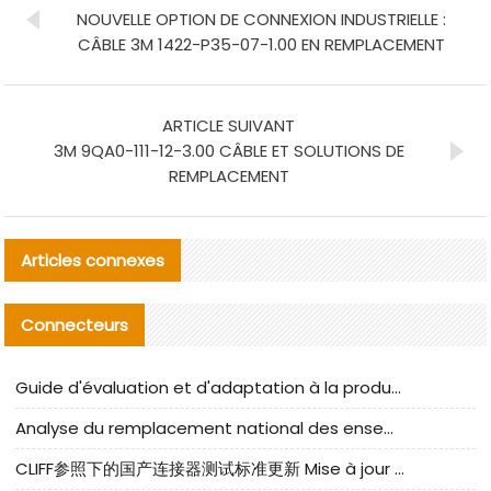
NOUVELLE OPTION DE CONNEXION INDUSTRIELLE :
CÂBLE 3M 1422-P35-07-1.00 EN REMPLACEMENT
ARTICLE SUIVANT
3M 9QA0-111-12-3.00 CÂBLE ET SOLUTIONS DE
REMPLACEMENT
Articles connexes
Connecteurs
Guide d'évaluation et d'adaptation à la production des composants de câbles nationaux CNC Tech
Analyse du remplacement national des ensembles de câbles à fréquence élevée I-PEX
CLIFF参照下的国产连接器测试标准更新 Mise à jour des normes de test des connecteurs nationaux sous la référence CLIFF