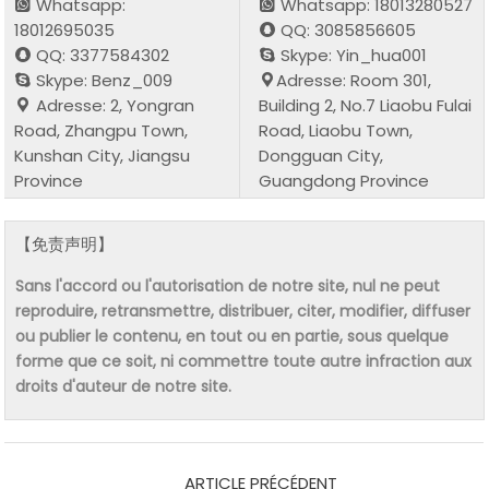
Whatsapp:
Whatsapp: 18013280527
18012695035
QQ: 3085856605
QQ: 3377584302
Skype: Yin_hua001
Skype: Benz_009
Adresse: Room 301,
Adresse: 2, Yongran
Building 2, No.7 Liaobu Fulai
Road, Zhangpu Town,
Road, Liaobu Town,
Kunshan City, Jiangsu
Dongguan City,
Province
Guangdong Province
【免责声明】
Sans l'accord ou l'autorisation de notre site, nul ne peut
reproduire, retransmettre, distribuer, citer, modifier, diffuser
ou publier le contenu, en tout ou en partie, sous quelque
forme que ce soit, ni commettre toute autre infraction aux
droits d'auteur de notre site.
ARTICLE PRÉCÉDENT