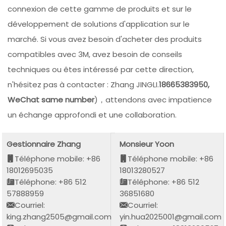
connexion de cette gamme de produits et sur le
développement de solutions d'application sur le
marché. Si vous avez besoin d'acheter des produits
compatibles avec 3M, avez besoin de conseils
techniques ou êtes intéressé par cette direction,
n'hésitez pas à contacter : Zhang JINGLI.
18665383950,
WeChat same number
)，attendons avec impatience
un échange approfondi et une collaboration.
Gestionnaire Zhang
Monsieur Yoon
Téléphone mobile: +86
Téléphone mobile: +86
18012695035
18013280527
Téléphone: +86 512
Téléphone: +86 512
57888959
36851680
Courriel:
Courriel:
king.zhang2505@gmail.com
yin.hua2025001@gmail.com