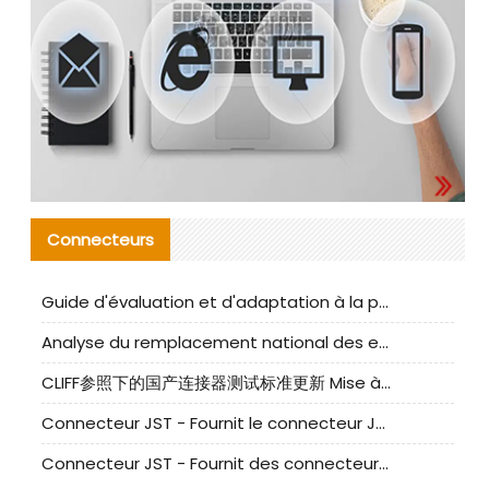
Connecteurs
Guide d'évaluation et d'adaptation à la production des composants de câbles nationaux CNC Tech
Analyse du remplacement national des ensembles de câbles à fréquence élevée I-PEX
CLIFF参照下的国产连接器测试标准更新 Mise à jour des normes de test des connecteurs nationaux sous la référence CLIFF
Connecteur JST - Fournit le connecteur JST NSHR-02V-S original | Équivalent
Connecteur JST - Fournit des connecteurs JST GHR-09V-S authentiques et des produits de remplacement|