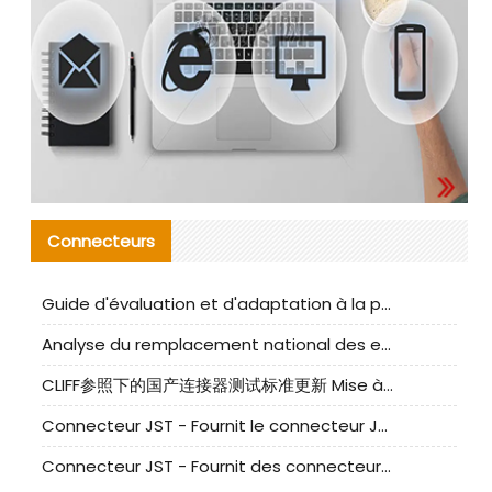
Connecteurs
Guide d'évaluation et d'adaptation à la production des composants de câbles nationaux CNC Tech
Analyse du remplacement national des ensembles de câbles à fréquence élevée I-PEX
CLIFF参照下的国产连接器测试标准更新 Mise à jour des normes de test des connecteurs nationaux sous la référence CLIFF
Connecteur JST - Fournit le connecteur JST NSHR-02V-S original | Équivalent
Connecteur JST - Fournit des connecteurs JST GHR-09V-S authentiques et des produits de remplacement|