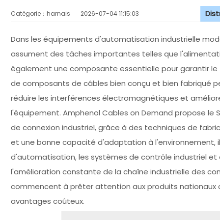
Dis
Catégorie：harnais
2026-07-04 11:15:03
Dans les équipements d'automatisation industrielle mo
assument des tâches importantes telles que l'alimentati
également une composante essentielle pour garantir l
de composants de câbles bien conçu et bien fabriqué pe
réduire les interférences électromagnétiques et amélior
l'équipement. Amphenol Cables on Demand propose le 
de connexion industriel, grâce à des techniques de fabr
et une bonne capacité d'adaptation à l'environnement, i
d'automatisation, les systèmes de contrôle industriel e
l'amélioration constante de la chaîne industrielle des co
commencent à prêter attention aux produits nationaux co
avantages coûteux.