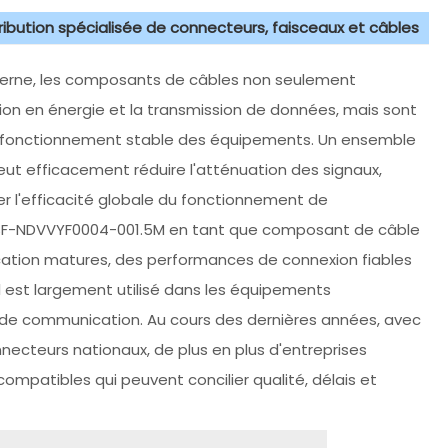
tribution spécialisée de connecteurs, faisceaux et câbles
derne, les composants de câbles non seulement
on en énergie et la transmission de données, mais sont
e fonctionnement stable des équipements. Un ensemble
ut efficacement réduire l'atténuation des signaux,
er l'efficacité globale du fonctionnement de
SF-NDVVYF0004-001.5M en tant que composant de câble
ication matures, des performances de connexion fiables
l est largement utilisé dans les équipements
t de communication. Au cours des dernières années, avec
nnecteurs nationaux, de plus en plus d'entreprises
mpatibles qui peuvent concilier qualité, délais et