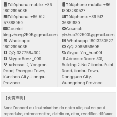
Téléphone mobile: +86
Téléphone mobile: +86
18012695035
18013280527
Téléphone: +86 512
Téléphone: +86 512
57888959
36851680
Courriel:
Courriel:
king.zhang2505@gmail.com
yin.hua2025001@gmail.com
Whatsapp:
Whatsapp: 18013280527
18012695035
QQ: 3085856605
QQ: 3377584302
Skype: Yin_hua001
Skype: Benz_009
Adresse: Room 301,
Adresse: 2, Yongran
Building 2, No.7 Liaobu Fulai
Road, Zhangpu Town,
Road, Liaobu Town,
Kunshan City, Jiangsu
Dongguan City,
Province
Guangdong Province
【免责声明】
Sans l'accord ou l'autorisation de notre site, nul ne peut
reproduire, retransmettre, distribuer, citer, modifier, diffuser