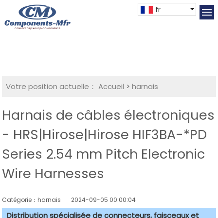
fr
Votre position actuelle：
Accueil
>
harnais
Harnais de câbles électroniques
- HRS|Hirose|Hirose HIF3BA-*PD
Series 2.54 mm Pitch Electronic
Wire Harnesses
Catégorie：harnais
2024-09-05 00:00:04
Distribution spécialisée de connecteurs, faisceaux et