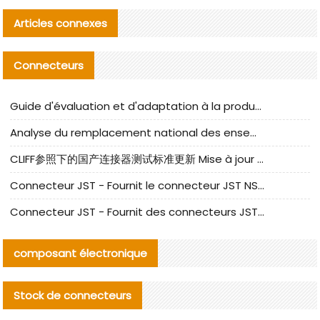
Articles connexes
Connecteurs
Guide d'évaluation et d'adaptation à la production des composants de câbles nationaux CNC Tech
Analyse du remplacement national des ensembles de câbles à fréquence élevée I-PEX
CLIFF参照下的国产连接器测试标准更新 Mise à jour des normes de test des connecteurs nationaux sous la référence CLIFF
Connecteur JST - Fournit le connecteur JST NSHR-02V-S original | Équivalent
Connecteur JST - Fournit des connecteurs JST GHR-09V-S authentiques et des produits de remplacement|
composant électronique
Stock de connecteurs