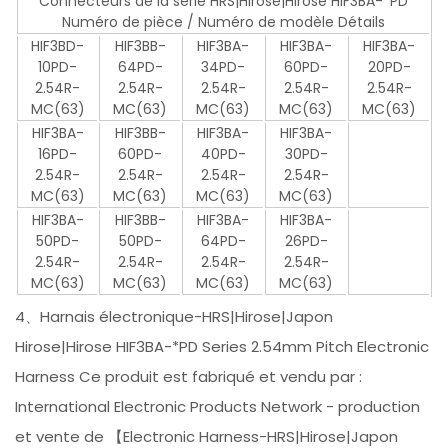
Connecteurs de la série HRS|Hirose|Hirose HIF3BA-*PD
Numéro de pièce / Numéro de modèle Détails
HIF3BD-
HIF3BB-
HIF3BA-
HIF3BA-
HIF3BA-
10PD-
64PD-
34PD-
60PD-
20PD-
2.54R-
2.54R-
2.54R-
2.54R-
2.54R-
MC(63)
MC(63)
MC(63)
MC(63)
MC(63)
HIF3BA-
HIF3BB-
HIF3BA-
HIF3BA-
16PD-
60PD-
40PD-
30PD-
2.54R-
2.54R-
2.54R-
2.54R-
MC(63)
MC(63)
MC(63)
MC(63)
HIF3BA-
HIF3BB-
HIF3BA-
HIF3BA-
50PD-
50PD-
64PD-
26PD-
2.54R-
2.54R-
2.54R-
2.54R-
MC(63)
MC(63)
MC(63)
MC(63)
4、Harnais électronique-HRS|Hirose|Japon
Hirose|Hirose HIF3BA-*PD Series 2.54mm Pitch Electronic
Harness Ce produit est fabriqué et vendu par :
International Electronic Products Network - production
et vente de 【Electronic Harness-HRS|Hirose|Japon