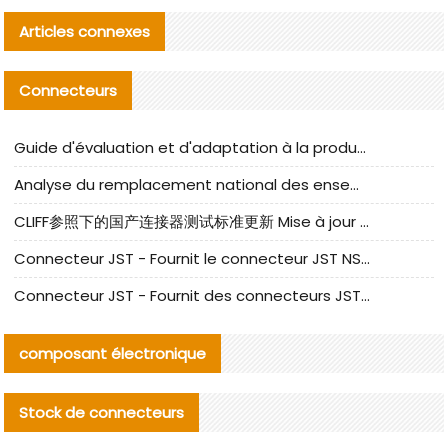
Articles connexes
Connecteurs
Guide d'évaluation et d'adaptation à la production des composants de câbles nationaux CNC Tech
Analyse du remplacement national des ensembles de câbles à fréquence élevée I-PEX
CLIFF参照下的国产连接器测试标准更新 Mise à jour des normes de test des connecteurs nationaux sous la référence CLIFF
Connecteur JST - Fournit le connecteur JST NSHR-02V-S original | Équivalent
Connecteur JST - Fournit des connecteurs JST GHR-09V-S authentiques et des produits de remplacement|
composant électronique
Stock de connecteurs