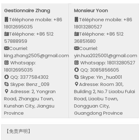
Gestionnaire Zhang
Monsieur Yoon
Téléphone mobile: +86
Téléphone mobile: +86
18012695035
18013280527
Téléphone: +86 512
Téléphone: +86 512
57888959
36851680
Courriel:
Courriel:
king.zhang2505@gmail.com
yin.hua2025001@gmail.com
Whatsapp:
Whatsapp: 18013280527
18012695035
QQ: 3085856605
QQ: 3377584302
Skype: Yin_hua001
Skype: Benz_009
Adresse: Room 301,
Adresse: 2, Yongran
Building 2, No.7 Liaobu Fulai
Road, Zhangpu Town,
Road, Liaobu Town,
Kunshan City, Jiangsu
Dongguan City,
Province
Guangdong Province
【免责声明】