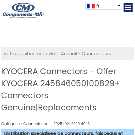
fr
Votre position actuelle：
Accueil
>
Connecteurs
KYOCERA Connectors - Offer
KYOCERA 245846050100829+
Connectors
Genuine|Replacements
Catégorie：Connecteurs
2025-02-22 10:49:13
Distribution spécialisée de connecteurs, faisceaux et