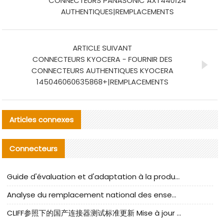
CONNECTEURS PANASONIC AXT440124
AUTHENTIQUES|REMPLACEMENTS
ARTICLE SUIVANT
CONNECTEURS KYOCERA - FOURNIR DES
CONNECTEURS AUTHENTIQUES KYOCERA
145046060635868+|REMPLACEMENTS
Articles connexes
Connecteurs
Guide d'évaluation et d'adaptation à la production des composants de câbles nationaux CNC Tech
Analyse du remplacement national des ensembles de câbles à fréquence élevée I-PEX
CLIFF参照下的国产连接器测试标准更新 Mise à jour des normes de test des connecteurs nationaux sous la référence CLIFF