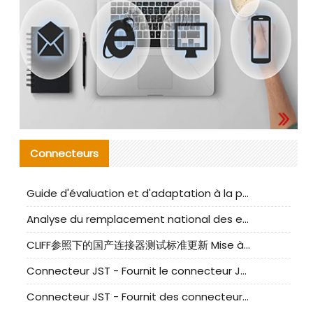
Connecteurs
Guide d'évaluation et d'adaptation à la production des composants de câbles nationaux CNC Tech
Analyse du remplacement national des ensembles de câbles à fréquence élevée I-PEX
CLIFF参照下的国产连接器测试标准更新 Mise à jour des normes de test des connecteurs nationaux sous la référence CLIFF
Connecteur JST - Fournit le connecteur JST NSHR-02V-S original | Équivalent
Connecteur JST - Fournit des connecteurs JST GHR-09V-S authentiques et des produits de remplacement|