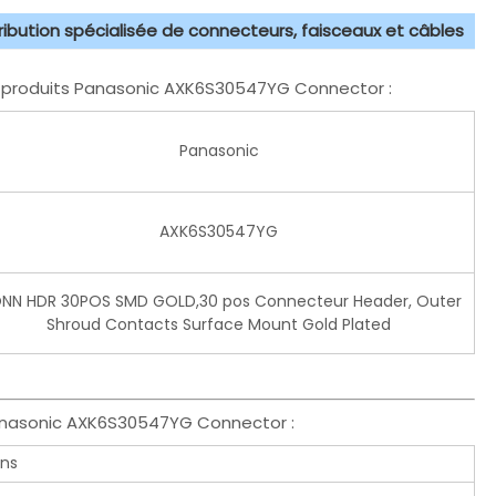
tribution spécialisée de connecteurs, faisceaux et câbles
s produits Panasonic AXK6S30547YG Connector :
Panasonic
AXK6S30547YG
NN HDR 30POS SMD GOLD,30 pos Connecteur Header, Outer
Shroud Contacts Surface Mount Gold Plated
Panasonic AXK6S30547YG Connector :
ons