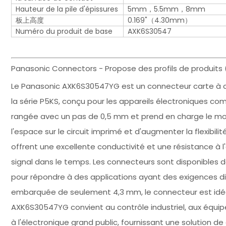
Hauteur de la pile d'épissures
5mm，5.5mm，8mm
板上高度
0.169"（4.30mm）
Numéro du produit de base
AXK6S30547
Panasonic Connectors - Propose des profils de produits
Le Panasonic AXK6S30547YG est un connecteur carte à ca
la série P5KS, conçu pour les appareils électroniques c
rangée avec un pas de 0,5 mm et prend en charge le mo
l'espace sur le circuit imprimé et d'augmenter la flexibili
offrent une excellente conductivité et une résistance à 
signal dans le temps. Les connecteurs sont disponible
pour répondre à des applications ayant des exigences d
embarquée de seulement 4,3 mm, le connecteur est idéal
AXK6S30547YG convient au contrôle industriel, aux équ
à l'électronique grand public, fournissant une solution de 