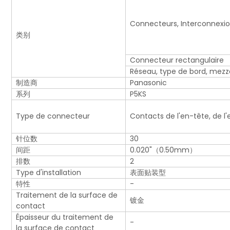
Connecteurs, Interconnexi
类别
Connecteur rectangulaire
Réseau, type de bord, mezz
制造商
Panasonic
系列
P5KS
Type de connecteur
Contacts de l'en-tête, de l
针位数
30
间距
0.020"（0.50mm）
排数
2
Type d'installation
表面贴装型
特性
-
Traitement de la surface de
镀金
contact
Épaisseur du traitement de
-
la surface de contact