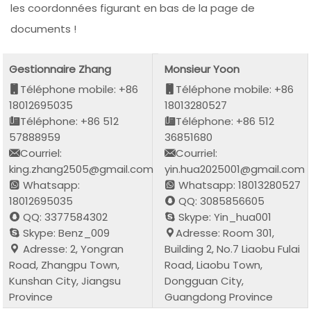
les coordonnées figurant en bas de la page de
documents !
Gestionnaire Zhang
Monsieur Yoon
Téléphone mobile: +86
Téléphone mobile: +86
18012695035
18013280527
Téléphone: +86 512
Téléphone: +86 512
57888959
36851680
Courriel:
Courriel:
king.zhang2505@gmail.com
yin.hua2025001@gmail.com
Whatsapp:
Whatsapp: 18013280527
18012695035
QQ: 3085856605
QQ: 3377584302
Skype: Yin_hua001
Skype: Benz_009
Adresse: Room 301,
Adresse: 2, Yongran
Building 2, No.7 Liaobu Fulai
Road, Zhangpu Town,
Road, Liaobu Town,
Kunshan City, Jiangsu
Dongguan City,
Province
Guangdong Province