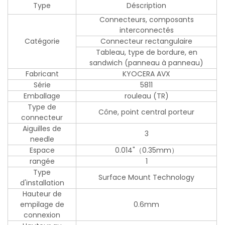
Type
Déscription
Connecteurs, composants
interconnectés
Catégorie
Connecteur rectangulaire
Tableau, type de bordure, en
sandwich (panneau à panneau)
Fabricant
KYOCERA AVX
Série
5811
Emballage
rouleau (TR)
Type de
Cône, point central porteur
connecteur
Aiguilles de
3
needle
Espace
0.014"（0.35mm）
rangée
1
Type
Surface Mount Technology
d'installation
Hauteur de
empilage de
0.6mm
connexion