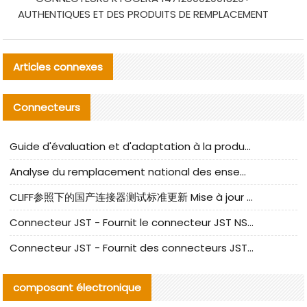
AUTHENTIQUES ET DES PRODUITS DE REMPLACEMENT
Articles connexes
Connecteurs
Guide d'évaluation et d'adaptation à la production des composants de câbles nationaux CNC Tech
Analyse du remplacement national des ensembles de câbles à fréquence élevée I-PEX
CLIFF参照下的国产连接器测试标准更新 Mise à jour des normes de test des connecteurs nationaux sous la référence CLIFF
Connecteur JST - Fournit le connecteur JST NSHR-02V-S original | Équivalent
Connecteur JST - Fournit des connecteurs JST GHR-09V-S authentiques et des produits de remplacement|
composant électronique