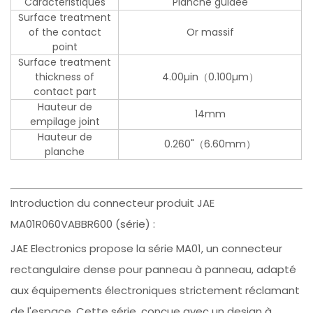
Caractéristiques
Planche guidée
Surface treatment
of the contact
Or massif
point
Surface treatment
thickness of
4.00µin（0.100µm）
contact part
Hauteur de
14mm
empilage joint
Hauteur de
0.260"（6.60mm）
planche
Introduction du connecteur produit JAE
MA01R060VABBR600 (série) :
JAE Electronics propose la série MA01, un connecteur
rectangulaire dense pour panneau à panneau, adapté
aux équipements électroniques strictement réclamant
de l'espace. Cette série, conçue avec un design à