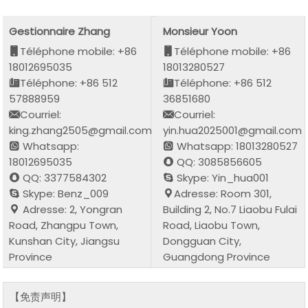
Gestionnaire Zhang
Monsieur Yoon
Téléphone mobile: +86
Téléphone mobile: +86
18012695035
18013280527
Téléphone: +86 512
Téléphone: +86 512
57888959
36851680
Courriel:
Courriel:
king.zhang2505@gmail.com
yin.hua2025001@gmail.com
Whatsapp:
Whatsapp: 18013280527
18012695035
QQ: 3085856605
QQ: 3377584302
Skype: Yin_hua001
Skype: Benz_009
Adresse: Room 301,
Adresse: 2, Yongran
Building 2, No.7 Liaobu Fulai
Road, Zhangpu Town,
Road, Liaobu Town,
Kunshan City, Jiangsu
Dongguan City,
Province
Guangdong Province
【免责声明】