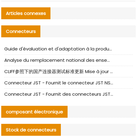
Articles connexes
Connecteurs
Guide d'évaluation et d'adaptation à la production des composants de câbles nationaux CNC Tech
Analyse du remplacement national des ensembles de câbles à fréquence élevée I-PEX
CLIFF参照下的国产连接器测试标准更新 Mise à jour des normes de test des connecteurs nationaux sous la référence CLIFF
Connecteur JST - Fournit le connecteur JST NSHR-02V-S original | Équivalent
Connecteur JST - Fournit des connecteurs JST GHR-09V-S authentiques et des produits de remplacement|
composant électronique
Stock de connecteurs