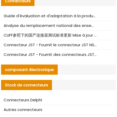
Connecteurs
Guide d'évaluation et d'adaptation à la production des composants de câbles nationaux CNC Tech
Analyse du remplacement national des ensembles de câbles à fréquence élevée I-PEX
CLIFF参照下的国产连接器测试标准更新 Mise à jour des normes de test des connecteurs nationaux sous la référence CLIFF
Connecteur JST - Fournit le connecteur JST NSHR-02V-S original | Équivalent
Connecteur JST - Fournit des connecteurs JST GHR-09V-S authentiques et des produits de remplacement|
composant électronique
Stock de connecteurs
Connecteurs Delphi
Autres connecteurs