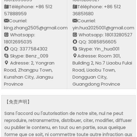
Téléphone: +86 512
Téléphone: +86 512
57888959
36851680
Courriel:
Courriel:
king.zhang2505@gmail.com
yin.hua2025001@gmail.com
Whatsapp:
Whatsapp: 18013280527
18012695035
QQ: 3085856605
QQ: 3377584302
Skype: Yin_hua001
Skype: Benz_009
Adresse: Room 301,
Adresse: 2, Yongran
Building 2, No.7 Liaobu Fulai
Road, Zhangpu Town,
Road, Liaobu Town,
Kunshan City, Jiangsu
Dongguan City,
Province
Guangdong Province
【免责声明】
Sans l'accord ou l'autorisation de notre site, nul ne peut
reproduire, retransmettre, distribuer, citer, modifier, diffuser
ou publier le contenu, en tout ou en partie, sous quelque
forme que ce soit, ni commettre toute autre infraction aux