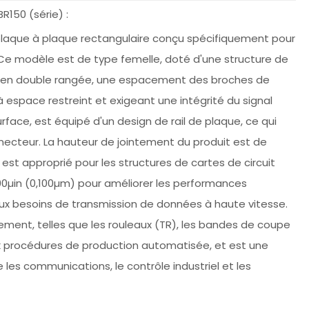
150 (série) :
 plaque à plaque rectangulaire conçu spécifiquement pour
Ce modèle est de type femelle, doté d'une structure de
gn en double rangée, une espacement des broches de
space restreint et exigeant une intégrité du signal
rface, est équipé d'un design de rail de plaque, ce qui
nnecteur. La hauteur de jointement du produit est de
est approprié pour les structures de cartes de circuit
,00µin (0,100µm) pour améliorer les performances
aux besoins de transmission de données à haute vitesse.
nement, telles que les rouleaux (TR), les bandes de coupe
ux procédures de production automatisée, et est une
les communications, le contrôle industriel et les