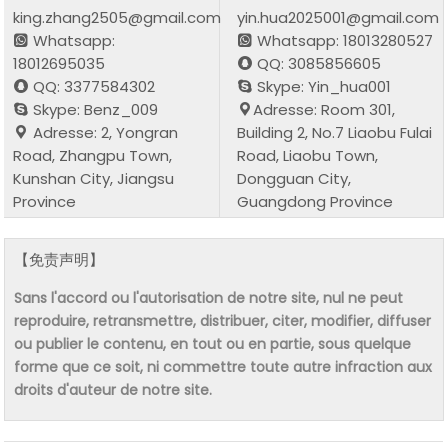
king.zhang2505@gmail.com
yin.hua2025001@gmail.com
Whatsapp:
Whatsapp: 18013280527
18012695035
QQ: 3085856605
QQ: 3377584302
Skype: Yin_hua001
Skype: Benz_009
Adresse: Room 301,
Adresse: 2, Yongran
Building 2, No.7 Liaobu Fulai
Road, Zhangpu Town,
Road, Liaobu Town,
Kunshan City, Jiangsu
Dongguan City,
Province
Guangdong Province
【免责声明】
Sans l'accord ou l'autorisation de notre site, nul ne peut
reproduire, retransmettre, distribuer, citer, modifier, diffuser
ou publier le contenu, en tout ou en partie, sous quelque
forme que ce soit, ni commettre toute autre infraction aux
droits d'auteur de notre site.