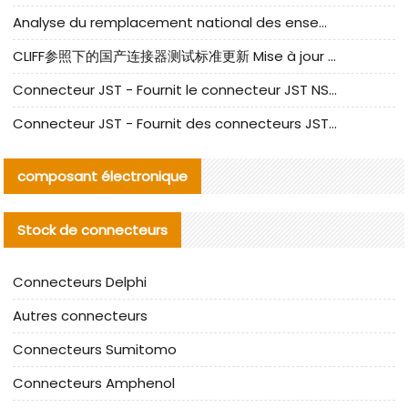
Analyse du remplacement national des ensembles de câbles à fréquence élevée I-PEX
CLIFF参照下的国产连接器测试标准更新 Mise à jour des normes de test des connecteurs nationaux sous la référence CLIFF
Connecteur JST - Fournit le connecteur JST NSHR-02V-S original | Équivalent
Connecteur JST - Fournit des connecteurs JST GHR-09V-S authentiques et des produits de remplacement|
composant électronique
Stock de connecteurs
Connecteurs Delphi
Autres connecteurs
Connecteurs Sumitomo
Connecteurs Amphenol