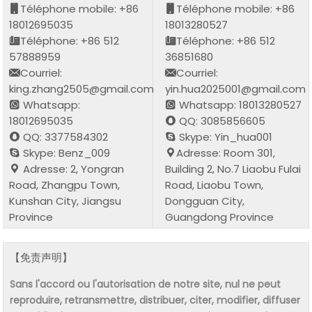
Téléphone mobile: +86
Téléphone mobile: +86
18012695035
18013280527
Téléphone: +86 512
Téléphone: +86 512
57888959
36851680
Courriel:
Courriel:
king.zhang2505@gmail.com
yin.hua2025001@gmail.com
Whatsapp:
Whatsapp: 18013280527
18012695035
QQ: 3085856605
QQ: 3377584302
Skype: Yin_hua001
Skype: Benz_009
Adresse: Room 301,
Adresse: 2, Yongran
Building 2, No.7 Liaobu Fulai
Road, Zhangpu Town,
Road, Liaobu Town,
Kunshan City, Jiangsu
Dongguan City,
Province
Guangdong Province
【免责声明】
Sans l'accord ou l'autorisation de notre site, nul ne peut
reproduire, retransmettre, distribuer, citer, modifier, diffuser