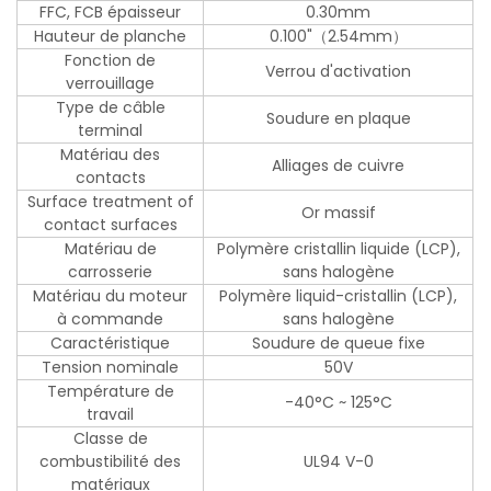
FFC, FCB épaisseur
0.30mm
Hauteur de planche
0.100"（2.54mm）
Fonction de
Verrou d'activation
verrouillage
Type de câble
Soudure en plaque
terminal
Matériau des
Alliages de cuivre
contacts
Surface treatment of
Or massif
contact surfaces
Matériau de
Polymère cristallin liquide (LCP),
carrosserie
sans halogène
Matériau du moteur
Polymère liquid-cristallin (LCP),
à commande
sans halogène
Caractéristique
Soudure de queue fixe
Tension nominale
50V
Température de
-40°C ~ 125°C
travail
Classe de
combustibilité des
UL94 V-0
matériaux