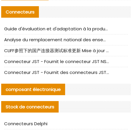
Connecteurs
Guide d'évaluation et d'adaptation à la production des composants de câbles nationaux CNC Tech
Analyse du remplacement national des ensembles de câbles à fréquence élevée I-PEX
CLIFF参照下的国产连接器测试标准更新 Mise à jour des normes de test des connecteurs nationaux sous la référence CLIFF
Connecteur JST - Fournit le connecteur JST NSHR-02V-S original | Équivalent
Connecteur JST - Fournit des connecteurs JST GHR-09V-S authentiques et des produits de remplacement|
composant électronique
Stock de connecteurs
Connecteurs Delphi