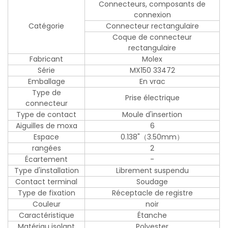
Connecteurs, composants de
connexion
Catégorie
Connecteur rectangulaire
Coque de connecteur
rectangulaire
Fabricant
Molex
Série
MX150 33472
Emballage
En vrac
Type de
Prise électrique
connecteur
Type de contact
Moule d'insertion
Aiguilles de moxa
6
Espace
0.138"（3.50mm）
rangées
2
Écartement
-
Type d'installation
Librement suspendu
Contact terminal
Soudage
Type de fixation
Réceptacle de registre
Couleur
noir
Caractéristique
Étanche
Matériau isolant
Polyester