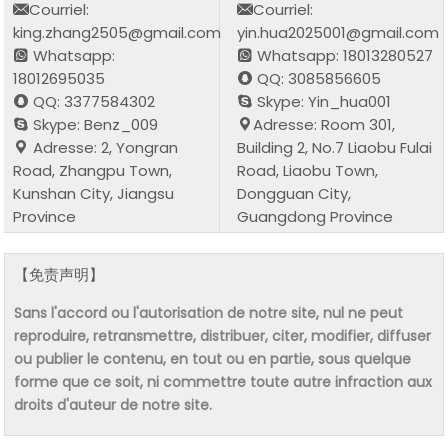
Courriel:
Courriel:
king.zhang2505@gmail.com
yin.hua2025001@gmail.com
Whatsapp:
Whatsapp: 18013280527
18012695035
QQ: 3085856605
QQ: 3377584302
Skype: Yin_hua001
Skype: Benz_009
Adresse: Room 301,
Adresse: 2, Yongran
Building 2, No.7 Liaobu Fulai
Road, Zhangpu Town,
Road, Liaobu Town,
Kunshan City, Jiangsu
Dongguan City,
Province
Guangdong Province
【免责声明】
Sans l'accord ou l'autorisation de notre site, nul ne peut
reproduire, retransmettre, distribuer, citer, modifier, diffuser
ou publier le contenu, en tout ou en partie, sous quelque
forme que ce soit, ni commettre toute autre infraction aux
droits d'auteur de notre site.