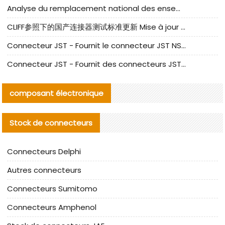
Analyse du remplacement national des ensembles de câbles à fréquence élevée I-PEX
CLIFF参照下的国产连接器测试标准更新 Mise à jour des normes de test des connecteurs nationaux sous la référence CLIFF
Connecteur JST - Fournit le connecteur JST NSHR-02V-S original | Équivalent
Connecteur JST - Fournit des connecteurs JST GHR-09V-S authentiques et des produits de remplacement|
composant électronique
Stock de connecteurs
Connecteurs Delphi
Autres connecteurs
Connecteurs Sumitomo
Connecteurs Amphenol