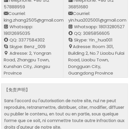
Téléphone: +86 512
Téléphone: +86 512
57888959
36851680
Courriel:
Courriel:
king.zhang2505@gmail.com
yin.hua2025001@gmail.com
Whatsapp:
Whatsapp: 18013280527
18012695035
QQ: 3085856605
QQ: 3377584302
Skype: Yin_hua001
Skype: Benz_009
Adresse: Room 301,
Adresse: 2, Yongran
Building 2, No.7 Liaobu Fulai
Road, Zhangpu Town,
Road, Liaobu Town,
Kunshan City, Jiangsu
Dongguan City,
Province
Guangdong Province
【免责声明】
Sans l'accord ou l'autorisation de notre site, nul ne peut
reproduire, retransmettre, distribuer, citer, modifier, diffuser
ou publier le contenu, en tout ou en partie, sous quelque
forme que ce soit, ni commettre toute autre infraction aux
droits d'auteur de notre site.