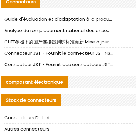
Connecteurs
Guide d'évaluation et d'adaptation à la production des composants de câbles nationaux CNC Tech
Analyse du remplacement national des ensembles de câbles à fréquence élevée I-PEX
CLIFF参照下的国产连接器测试标准更新 Mise à jour des normes de test des connecteurs nationaux sous la référence CLIFF
Connecteur JST - Fournit le connecteur JST NSHR-02V-S original | Équivalent
Connecteur JST - Fournit des connecteurs JST GHR-09V-S authentiques et des produits de remplacement|
composant électronique
Stock de connecteurs
Connecteurs Delphi
Autres connecteurs