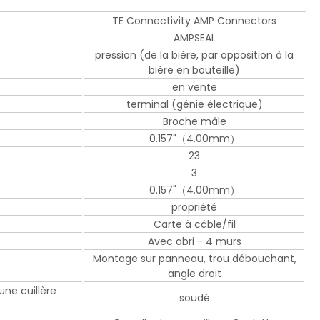
TE Connectivity AMP Connectors
AMPSEAL
pression (de la bière, par opposition à la
bière en bouteille)
en vente
terminal (génie électrique)
Broche mâle
0.157"（4.00mm）
23
3
0.157"（4.00mm）
propriété
Carte à câble/fil
Avec abri - 4 murs
Montage sur panneau, trou débouchant,
angle droit
une cuillère
soudé