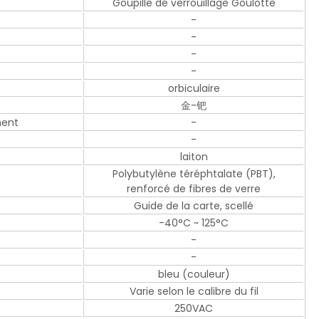
Goupille de verrouillage Goulotte
-
-
-
-
orbiculaire
金-钯
ment
-
-
laiton
Polybutylène téréphtalate (PBT),
renforcé de fibres de verre
Guide de la carte, scellé
-40°C ~ 125°C
-
-
bleu (couleur)
Varie selon le calibre du fil
250VAC