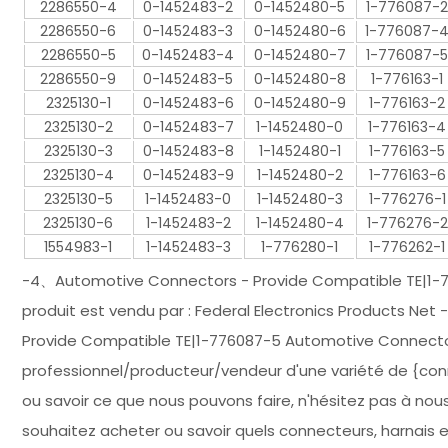
2286550-4
0-1452483-2
0-1452480-5
1-776087-2
2286550-6
0-1452483-3
0-1452480-6
1-776087-
2286550-5
0-1452483-4
0-1452480-7
1-776087-5
2286550-9
0-1452483-5
0-1452480-8
1-776163-1
2325130-1
0-1452483-6
0-1452480-9
1-776163-2
2325130-2
0-1452483-7
1-1452480-0
1-776163-4
2325130-3
0-1452483-8
1-1452480-1
1-776163-5
2325130-4
0-1452483-9
1-1452480-2
1-776163-6
2325130-5
1-1452483-0
1-1452480-3
1-776276-1
2325130-6
1-1452483-2
1-1452480-4
1-776276-2
1554983-1
1-1452483-3
1-776280-1
1-776262-1
-4、Automotive Connectors - Provide Compatible TE|1
produit est vendu par : Federal Electronics Products Ne
Provide Compatible TE|1-776087-5 Automotive Connecto
professionnel/producteur/vendeur d'une variété de {connec
ou savoir ce que nous pouvons faire, n'hésitez pas à nou
souhaitez acheter ou savoir quels connecteurs, harnais e