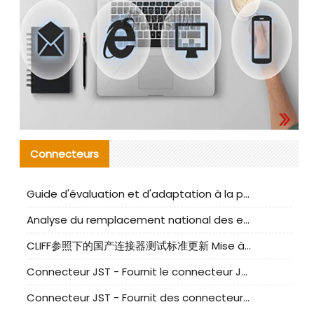
Connecteurs
Guide d'évaluation et d'adaptation à la production des composants de câbles nationaux CNC Tech
Analyse du remplacement national des ensembles de câbles à fréquence élevée I-PEX
CLIFF参照下的国产连接器测试标准更新 Mise à jour des normes de test des connecteurs nationaux sous la référence CLIFF
Connecteur JST - Fournit le connecteur JST NSHR-02V-S original | Équivalent
Connecteur JST - Fournit des connecteurs JST GHR-09V-S authentiques et des produits de remplacement|