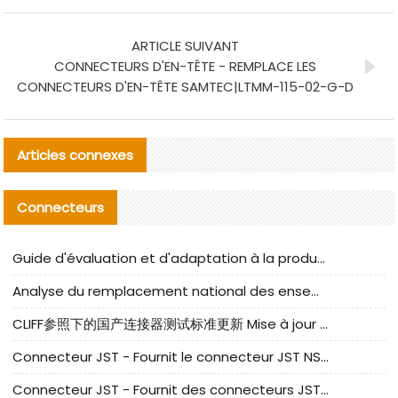
ARTICLE SUIVANT
CONNECTEURS D'EN-TÊTE - REMPLACE LES
CONNECTEURS D'EN-TÊTE SAMTEC|LTMM-115-02-G-D
Articles connexes
Connecteurs
Guide d'évaluation et d'adaptation à la production des composants de câbles nationaux CNC Tech
Analyse du remplacement national des ensembles de câbles à fréquence élevée I-PEX
CLIFF参照下的国产连接器测试标准更新 Mise à jour des normes de test des connecteurs nationaux sous la référence CLIFF
Connecteur JST - Fournit le connecteur JST NSHR-02V-S original | Équivalent
Connecteur JST - Fournit des connecteurs JST GHR-09V-S authentiques et des produits de remplacement|