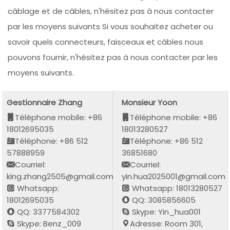
câblage et de câbles, n'hésitez pas à nous contacter
par les moyens suivants Si vous souhaitez acheter ou
savoir quels connecteurs, faisceaux et câbles nous
pouvons fournir, n'hésitez pas à nous contacter par les
moyens suivants.
Gestionnaire Zhang
Monsieur Yoon
Téléphone mobile: +86
Téléphone mobile: +86
18012695035
18013280527
Téléphone: +86 512
Téléphone: +86 512
57888959
36851680
Courriel:
Courriel:
king.zhang2505@gmail.com
yin.hua2025001@gmail.com
Whatsapp:
Whatsapp: 18013280527
18012695035
QQ: 3085856605
QQ: 3377584302
Skype: Yin_hua001
Skype: Benz_009
Adresse: Room 301,