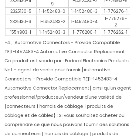
2325130-4
1-1452480-2
1-776163-6
9
2325130-5
1-1452483-0
1-1452480-3
1-776276-1
1-776276-
2325130-6
1-1452483-2
1-1452480-4
2
1554983-1
1-1452483-3
1-776280-1
1-776262-1
-4、Automotive Connectors - Provide Compatible
TE|1-1452483-4 Automotive Connector Replacement
Ce produit est vendu par : Federal Electronics Products
Net - agent de vente pour fournir [Automotive
Connectors - Provide Compatible TE|1-1452483-4
Automotive Connector Replacement] ainsi qu'un agent
professionnel/producteur/vendeur d'une variété de
{connecteurs | harnais de câblage | produits de
câblage et de câbles} ; Si vous souhaitez acheter ou
comprendre ce que nous pouvons fournir des solutions
de connecteurs | harnais de câblage | produits de