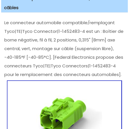
câbles
Le connecteur automobile compatible/remplaçant
Tyco|TE|Tyco Connector|1-1452483-4 est un : Boîtier de
borne négative, fil à fil, 2 positions, 0,315" [8mm] axe
central, vert, montage sur câble (suspension libre),
-40-185°F [-40-85°C]. [Federal Electronics propose des
connecteurs Tyco|TE|Tyco Connectors|1-1452483-4
pour le remplacement des connecteurs automobiles].