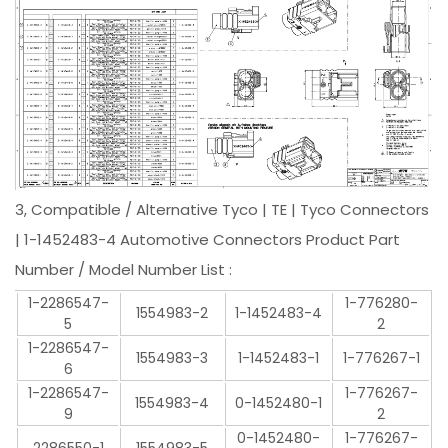
3, Compatible / Alternative Tyco | TE | Tyco Connectors
| 1-1452483-4 Automotive Connectors Product Part
Number / Model Number List :
1-2286547-
1-776280-
1554983-2
1-1452483-4
5
2
1-2286547-
1554983-3
1-1452483-1
1-776267-1
6
1-2286547-
1-776267-
1554983-4
0-1452480-1
9
2
0-1452480-
1-776267-