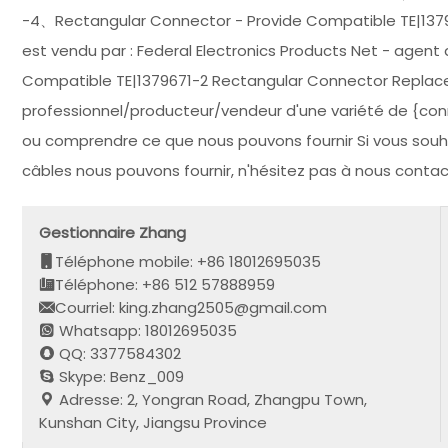
-4、Rectangular Connector - Provide Compatible TE|137
est vendu par : Federal Electronics Products Net - agent
Compatible TE|1379671-2 Rectangular Connector Replace
professionnel/producteur/vendeur d'une variété de {connec
ou comprendre ce que nous pouvons fournir Si vous souha
câbles nous pouvons fournir, n'hésitez pas à nous contac
Gestionnaire Zhang
Téléphone mobile: +86 18012695035
Téléphone: +86 512 57888959
Courriel: king.zhang2505@gmail.com
Whatsapp: 18012695035
QQ: 3377584302
Skype: Benz_009
Adresse: 2, Yongran Road, Zhangpu Town,
Kunshan City, Jiangsu Province