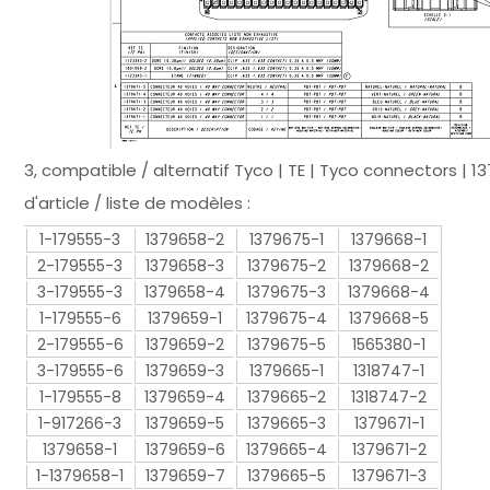
3, compatible / alternatif Tyco | TE | Tyco connectors |
d'article / liste de modèles :
1-179555-3
1379658-2
1379675-1
1379668-1
2-179555-3
1379658-3
1379675-2
1379668-2
3-179555-3
1379658-4
1379675-3
1379668-4
1-179555-6
1379659-1
1379675-4
1379668-5
2-179555-6
1379659-2
1379675-5
1565380-1
3-179555-6
1379659-3
1379665-1
1318747-1
1-179555-8
1379659-4
1379665-2
1318747-2
1-917266-3
1379659-5
1379665-3
1379671-1
1379658-1
1379659-6
1379665-4
1379671-2
1-1379658-1
1379659-7
1379665-5
1379671-3