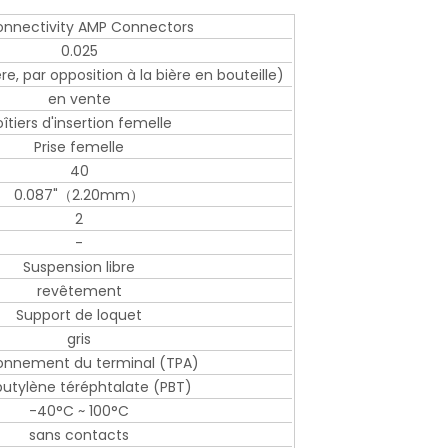
onnectivity AMP Connectors
0.025
re, par opposition à la bière en bouteille)
en vente
îtiers d'insertion femelle
Prise femelle
40
0.087"（2.20mm）
2
-
Suspension libre
revêtement
Support de loquet
gris
ionnement du terminal (TPA)
butylène téréphtalate (PBT)
-40°C ~ 100°C
sans contacts