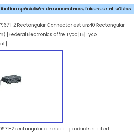
tribution spécialisée de connecteurs, faisceaux et câbles
671-2 Rectangular Connector est un:40 Rectangular
mm) [Federal Electronics offre Tyco|TE|Tyco
nt].
379671-2 rectangular connector products related