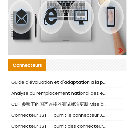
Connecteurs
Guide d'évaluation et d'adaptation à la production des composants de câbles nationaux CNC Tech
Analyse du remplacement national des ensembles de câbles à fréquence élevée I-PEX
CLIFF参照下的国产连接器测试标准更新 Mise à jour des normes de test des connecteurs nationaux sous la référence CLIFF
Connecteur JST - Fournit le connecteur JST NSHR-02V-S original | Équivalent
Connecteur JST - Fournit des connecteurs JST GHR-09V-S authentiques et des produits de remplacement|