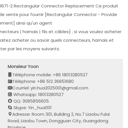
9671-2 Rectangular Connector Replacement Ce produit
 de vente pour fournir [Rectangular Connector - Provide
ment] ainsi qu'un agent
teurs | harnais | fils et câbles} ; si vous voulez acheter
itez acheter ou savoir quels connecteurs, harnais et
ter par les moyens suivants.
Monsieur Yoon
Téléphone mobile: +86 18013280527
Téléphone: +86 512 36851680
Courriel: yin.hua2025001@gmail.com
Whatsapp: 18013280527
QQ: 3085856605
Skype: Yin_hua001
Adresse: Room 301, Building 2, No.7 Liaobu Fulai
Road, Liaobu Town, Dongguan City, Guangdong
Province