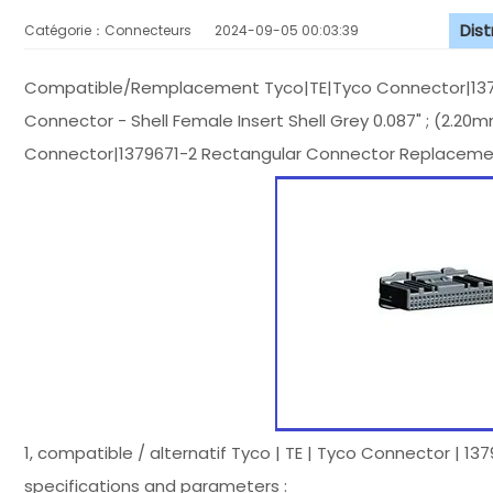
Dis
Catégorie：Connecteurs
2024-09-05 00:03:39
Compatible/Remplacement Tyco|TE|Tyco Connector|1379
Connector - Shell Female Insert Shell Grey 0.087" ; (2.20
Connector|1379671-2 Rectangular Connector Replaceme
1, compatible / alternatif Tyco | TE | Tyco Connector | 1
specifications and parameters :