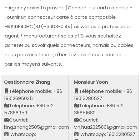
- Agency sales to provide [Connecteur carte à carte -
Fournir un connecteur carte à carte compatible
HRS|DF40HC(3.0)-30DS-0.4V] as well as a professional
agent / manufacturer / sales of Si vous souhaitez
acheter ou savoir quels connecteurs, harnais ou câbles
nous pouvons fournir, n'hésitez pas à nous contacter
par les moyens suivants.
Gestionnaire Zhang
Monsieur Yoon
Téléphone mobile: +86
Téléphone mobile: +86
18012695035
18013280527
Téléphone: +86 512
Téléphone: +86 512
57888959
36851680
Courriel:
Courriel:
king.zhang2505@gmail.com
yin.hua2025001@gmail.com
Whatsapp:
Whatsapp: 18013280527