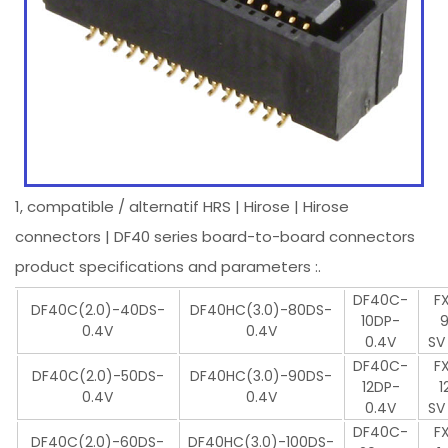
1, compatible / alternatif HRS | Hirose | Hirose
connectors | DF40 series board-to-board connectors
product specifications and parameters :.
DF40C-
F
DF40C(2.0)-40DS-
DF40HC(3.0)-80DS-
10DP-
0.4V
0.4V
0.4V
SV
DF40C-
F
DF40C(2.0)-50DS-
DF40HC(3.0)-90DS-
12DP-
1
0.4V
0.4V
0.4V
SV
DF40C-
F
DF40C(2.0)-60DS-
DF40HC(3.0)-100DS-