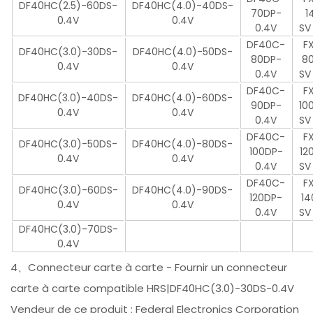
DF40HC(2.5)-60DS-
DF40HC(4.0)-40DS-
70DP-
1
0.4V
0.4V
0.4V
SV
DF40C-
F
DF40HC(3.0)-30DS-
DF40HC(4.0)-50DS-
80DP-
8
0.4V
0.4V
0.4V
SV
DF40C-
F
DF40HC(3.0)-40DS-
DF40HC(4.0)-60DS-
90DP-
10
0.4V
0.4V
0.4V
SV
DF40C-
F
DF40HC(3.0)-50DS-
DF40HC(4.0)-80DS-
100DP-
12
0.4V
0.4V
0.4V
SV
DF40C-
F
DF40HC(3.0)-60DS-
DF40HC(4.0)-90DS-
120DP-
14
0.4V
0.4V
0.4V
SV
DF40HC(3.0)-70DS-
0.4V
4、Connecteur carte à carte - Fournir un connecteur
carte à carte compatible HRS|DF40HC(3.0)-30DS-0.4V
Vendeur de ce produit : Federal Electronics Corporation