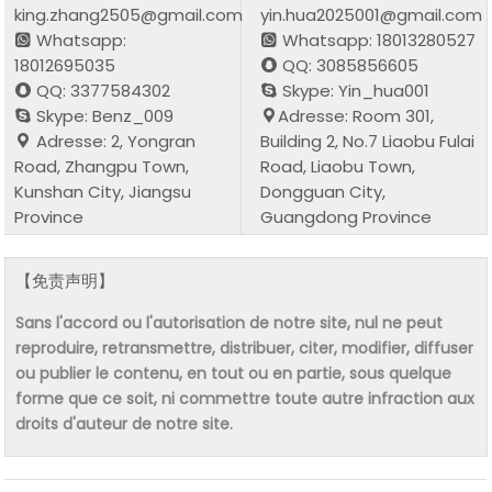
king.zhang2505@gmail.com
yin.hua2025001@gmail.com
Whatsapp:
Whatsapp: 18013280527
18012695035
QQ: 3085856605
QQ: 3377584302
Skype: Yin_hua001
Skype: Benz_009
Adresse: Room 301,
Adresse: 2, Yongran
Building 2, No.7 Liaobu Fulai
Road, Zhangpu Town,
Road, Liaobu Town,
Kunshan City, Jiangsu
Dongguan City,
Province
Guangdong Province
【免责声明】
Sans l'accord ou l'autorisation de notre site, nul ne peut
reproduire, retransmettre, distribuer, citer, modifier, diffuser
ou publier le contenu, en tout ou en partie, sous quelque
forme que ce soit, ni commettre toute autre infraction aux
droits d'auteur de notre site.