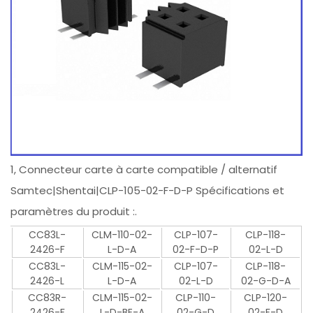
1, Connecteur carte à carte compatible / alternatif
Samtec|Shentai|CLP-105-02-F-D-P Spécifications et
paramètres du produit :.
CC83L-
CLM-110-02-
CLP-107-
CLP-118-
2426-F
L-D-A
02-F-D-P
02-L-D
CC83L-
CLM-115-02-
CLP-107-
CLP-118-
2426-L
L-D-A
02-L-D
02-G-D-A
CC83R-
CLM-115-02-
CLP-110-
CLP-120-
2426-F
L-D-BE-A
02-G-D
02-F-D