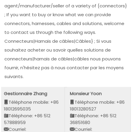
agent/manufacturer/seller of a variety of {connectors}
; If you want to buy or know what we can provide
connectors, harnesses, cables and solutions, welcome
to contact us through the following ways.
Connecteurs|Harnais de câbles|Câbles} ; Si vous
souhaitez acheter ou savoir quelles solutions de
connecteurs|harnais de câbles|câbles nous pouvons
fournir, n'hésitez pas à nous contacter par les moyens
suivants.
Gestionnaire Zhang
Monsieur Yoon
Téléphone mobile: +86
Téléphone mobile: +86
18012695035
18013280527
Téléphone: +86 512
Téléphone: +86 512
57888959
36851680
Courriel:
Courriel: