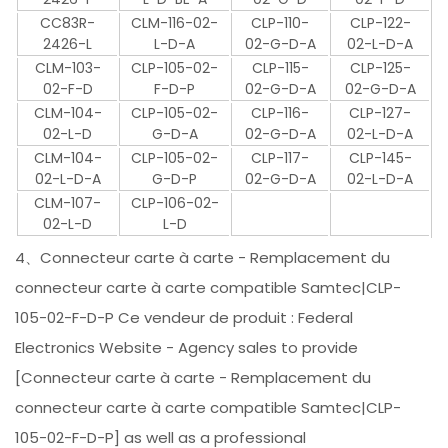
CC83R-
CLM-116-02-
CLP-110-
CLP-122-
2426-L
L-D-A
02-G-D-A
02-L-D-A
CLM-103-
CLP-105-02-
CLP-115-
CLP-125-
02-F-D
F-D-P
02-G-D-A
02-G-D-A
CLM-104-
CLP-105-02-
CLP-116-
CLP-127-
02-L-D
G-D-A
02-G-D-A
02-L-D-A
CLM-104-
CLP-105-02-
CLP-117-
CLP-145-
02-L-D-A
G-D-P
02-G-D-A
02-L-D-A
CLM-107-
CLP-106-02-
02-L-D
L-D
4、Connecteur carte à carte - Remplacement du
connecteur carte à carte compatible Samtec|CLP-
105-02-F-D-P Ce vendeur de produit : Federal
Electronics Website - Agency sales to provide
[Connecteur carte à carte - Remplacement du
connecteur carte à carte compatible Samtec|CLP-
105-02-F-D-P] as well as a professional