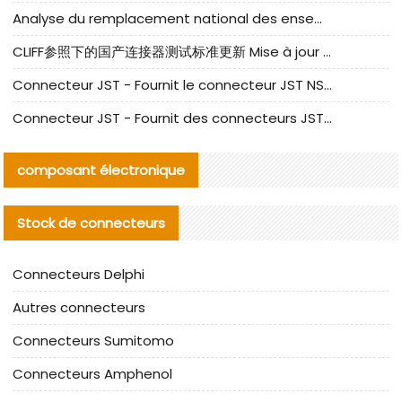
Analyse du remplacement national des ensembles de câbles à fréquence élevée I-PEX
CLIFF参照下的国产连接器测试标准更新 Mise à jour des normes de test des connecteurs nationaux sous la référence CLIFF
Connecteur JST - Fournit le connecteur JST NSHR-02V-S original | Équivalent
Connecteur JST - Fournit des connecteurs JST GHR-09V-S authentiques et des produits de remplacement|
composant électronique
Stock de connecteurs
Connecteurs Delphi
Autres connecteurs
Connecteurs Sumitomo
Connecteurs Amphenol