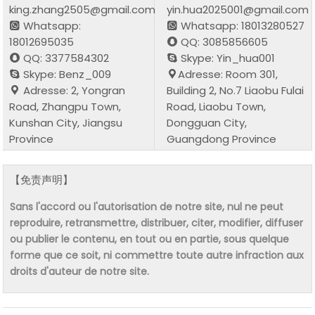
king.zhang2505@gmail.com
yin.hua2025001@gmail.com
Whatsapp:
Whatsapp: 18013280527
18012695035
QQ: 3085856605
QQ: 3377584302
Skype: Yin_hua001
Skype: Benz_009
Adresse: Room 301,
Adresse: 2, Yongran
Building 2, No.7 Liaobu Fulai
Road, Zhangpu Town,
Road, Liaobu Town,
Kunshan City, Jiangsu
Dongguan City,
Province
Guangdong Province
【免责声明】
Sans l'accord ou l'autorisation de notre site, nul ne peut
reproduire, retransmettre, distribuer, citer, modifier, diffuser
ou publier le contenu, en tout ou en partie, sous quelque
forme que ce soit, ni commettre toute autre infraction aux
droits d'auteur de notre site.