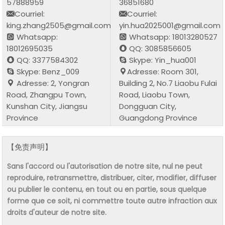
57888959
36851680
Courriel:
Courriel:
king.zhang2505@gmail.com
yin.hua2025001@gmail.com
Whatsapp:
Whatsapp: 18013280527
18012695035
QQ: 3085856605
QQ: 3377584302
Skype: Yin_hua001
Skype: Benz_009
Adresse: Room 301,
Adresse: 2, Yongran
Building 2, No.7 Liaobu Fulai
Road, Zhangpu Town,
Road, Liaobu Town,
Kunshan City, Jiangsu
Dongguan City,
Province
Guangdong Province
【免责声明】
Sans l'accord ou l'autorisation de notre site, nul ne peut
reproduire, retransmettre, distribuer, citer, modifier, diffuser
ou publier le contenu, en tout ou en partie, sous quelque
forme que ce soit, ni commettre toute autre infraction aux
droits d'auteur de notre site.