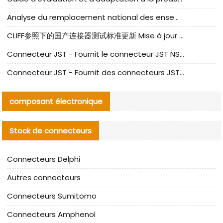
Analyse du remplacement national des ensembles de câbles à fréquence élevée I-PEX
CLIFF参照下的国产连接器测试标准更新 Mise à jour des normes de test des connecteurs nationaux sous la référence CLIFF
Connecteur JST - Fournit le connecteur JST NSHR-02V-S original | Équivalent
Connecteur JST - Fournit des connecteurs JST GHR-09V-S authentiques et des produits de remplacement|
composant électronique
Stock de connecteurs
Connecteurs Delphi
Autres connecteurs
Connecteurs Sumitomo
Connecteurs Amphenol