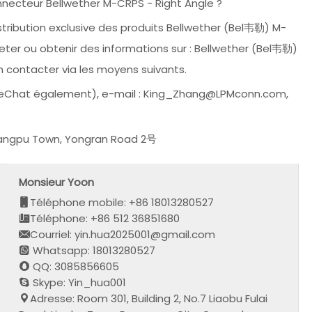
necteur Bellwether M-CRPS - Right Angle ?
stribution exclusive des produits Bellwether (Bel韦勒) M-
eter ou obtenir des informations sur : Bellwether (Bel韦勒)
en contacter via les moyens suivants.
(WeChat également), e-mail : King_Zhang@LPMconn.com,
 Zhangpu Town, Yongran Road 2号
Monsieur Yoon
Téléphone mobile: +86 18013280527
Téléphone: +86 512 36851680
Courriel: yin.hua2025001@gmail.com
Whatsapp: 18013280527
QQ: 3085856605
Skype: Yin_hua001
Adresse: Room 301, Building 2, No.7 Liaobu Fulai