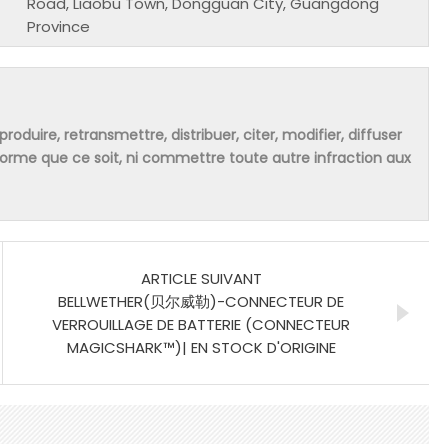
Road, Liaobu Town, Dongguan City, Guangdong
Province
produire, retransmettre, distribuer, citer, modifier, diffuser
 forme que ce soit, ni commettre toute autre infraction aux
ARTICLE SUIVANT
BELLWETHER(贝尔威勒)-CONNECTEUR DE
VERROUILLAGE DE BATTERIE (CONNECTEUR
MAGICSHARK™)| EN STOCK D'ORIGINE