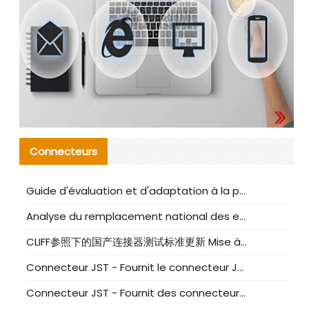
Connecteurs
Guide d'évaluation et d'adaptation à la production des composants de câbles nationaux CNC Tech
Analyse du remplacement national des ensembles de câbles à fréquence élevée I-PEX
CLIFF参照下的国产连接器测试标准更新 Mise à jour des normes de test des connecteurs nationaux sous la référence CLIFF
Connecteur JST - Fournit le connecteur JST NSHR-02V-S original | Équivalent
Connecteur JST - Fournit des connecteurs JST GHR-09V-S authentiques et des produits de remplacement|