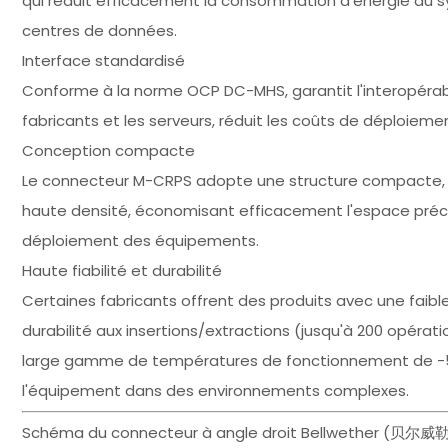
qui réduit efficacement la consommation d'énergie du sys
centres de données.
Interface standardisé
Conforme à la norme OCP DC-MHS, garantit l'interopérabi
fabricants et les serveurs, réduit les coûts de déploiement
Conception compacte
Le connecteur M-CRPS adopte une structure compacte, 
haute densité, économisant efficacement l'espace préc
déploiement des équipements.
Haute fiabilité et durabilité
Certaines fabricants offrent des produits avec une fai
durabilité aux insertions/extractions (jusqu'à 200 opérat
large gamme de températures de fonctionnement de -55
l'équipement dans des environnements complexes.
Schéma du connecteur à angle droit Bellwether (贝尔威