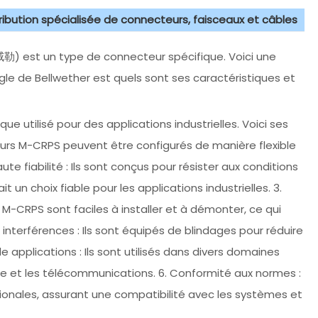
tribution spécialisée de connecteurs, faisceaux et câbles
勒) est un type de connecteur spécifique. Voici une
gle de Bellwether est quels sont ses caractéristiques et
 utilisé pour des applications industrielles. Voici ses
eurs M-CRPS peuvent être configurés de manière flexible
ute fiabilité : Ils sont conçus pour résister aux conditions
t un choix fiable pour les applications industrielles. 3.
-CRPS sont faciles à installer et à démonter, ce qui
interférences : Ils sont équipés de blindages pour réduire
applications : Ils sont utilisés dans divers domaines
rgie et les télécommunications. 6. Conformité aux normes :
nales, assurant une compatibilité avec les systèmes et