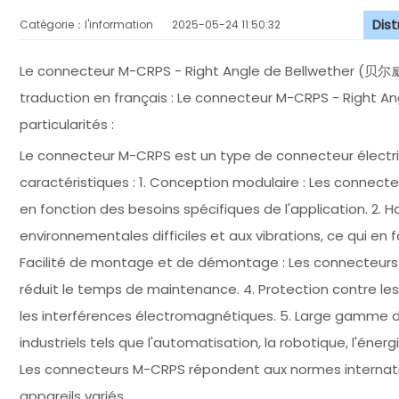
Dis
Catégorie：l'information
2025-05-24 11:50:32
Le connecteur M-CRPS - Right Angle de Bellwether (贝尔威
traduction en français : Le connecteur M-CRPS - Right An
particularités :
Le connecteur M-CRPS est un type de connecteur électrique
caractéristiques : 1. Conception modulaire : Les connect
en fonction des besoins spécifiques de l'application. 2. Ha
environnementales difficiles et aux vibrations, ce qui en fai
Facilité de montage et de démontage : Les connecteurs M
réduit le temps de maintenance. 4. Protection contre les 
les interférences électromagnétiques. 5. Large gamme de 
industriels tels que l'automatisation, la robotique, l'éne
Les connecteurs M-CRPS répondent aux normes internatio
appareils variés.