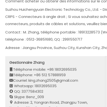
Comment acheter ou obtenir des informations sur le con
Suzhou Huichengyuan Electronic Technology Co., Ltd. - Di
CRPS - Connecteurs à angle droit ; Si vous souhaitez ach
connecteurs, produits de câbles et solutions, veuillez bi
Contact : M. Zhang, téléphone portable : 18913228573 
téléphone : 0512-36851680, QQ : 2991550717
Adresse : Jiangsu Province, Suzhou City, Kunshan City,
Gestionnaire Zhang
Téléphone mobile: +86 18012695035
Téléphone: +86 512 57888959
Courriel: king.zhang2505@gmail.com
Whatsapp: 18012695035
QQ: 3377584302
Skype: Benz_009
Adresse: 2, Yongran Road, Zhangpu Town,