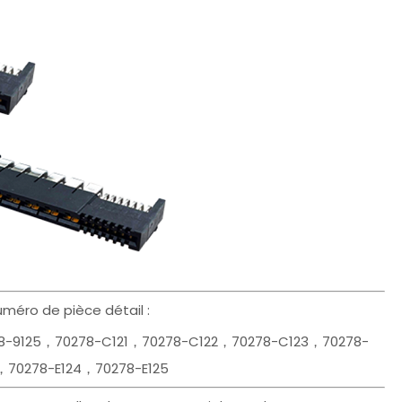
éro de pièce détail :
78-9125，70278-C121，70278-C122，70278-C123，70278-
，70278-E124，70278-E125