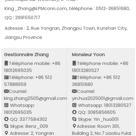
King_Zhang@LPMconn.com, téléphone : 0512-36851680,
QQ : 2991550717
Adresse : 2, Rue Yongran, Zhangpu Town, Kunshan City,
Jiangsu Province
Gestionnaire Zhang
Monsieur Yoon
Téléphone mobile: +86
Téléphone mobile: +86
18012695035
18013280527
Téléphone: +86 512
Téléphone: +86 512
57888959
36851680
Courriel:
Courriel:
king.zhang2505@gmail.com
yin.hua2025001@gmail.com
Whatsapp:
Whatsapp: 18013280527
18012695035
QQ: 3085856605
QQ: 3377584302
Skype: Yin_hua001
Skype: Benz_009
Adresse: Room 301,
Adresse: 2, Yongran
Building 2, No.7 Liaobu Fulai