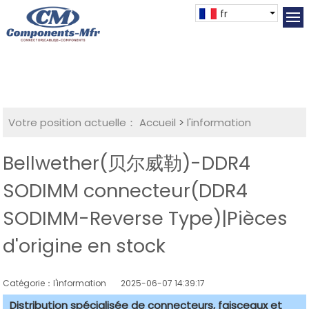
fr
Votre position actuelle：
Accueil
>
l'information
Bellwether(贝尔威勒)-DDR4
SODIMM connecteur(DDR4
SODIMM-Reverse Type)|Pièces
d'origine en stock
Catégorie：l'information
2025-06-07 14:39:17
Distribution spécialisée de connecteurs, faisceaux et