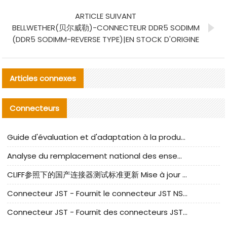
ARTICLE SUIVANT
BELLWETHER(贝尔威勒)-CONNECTEUR DDR5 SODIMM
(DDR5 SODIMM-REVERSE TYPE)|EN STOCK D'ORIGINE
Articles connexes
Connecteurs
Guide d'évaluation et d'adaptation à la production des composants de câbles nationaux CNC Tech
Analyse du remplacement national des ensembles de câbles à fréquence élevée I-PEX
CLIFF参照下的国产连接器测试标准更新 Mise à jour des normes de test des connecteurs nationaux sous la référence CLIFF
Connecteur JST - Fournit le connecteur JST NSHR-02V-S original | Équivalent
Connecteur JST - Fournit des connecteurs JST GHR-09V-S authentiques et des produits de remplacement|