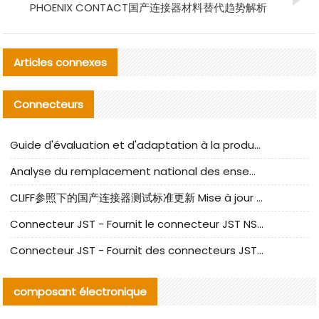
PHOENIX CONTACT国产连接器材料替代趋势解析
Articles connexes
Connecteurs
Guide d'évaluation et d'adaptation à la production des composants de câbles nationaux CNC Tech
Analyse du remplacement national des ensembles de câbles à fréquence élevée I-PEX
CLIFF参照下的国产连接器测试标准更新 Mise à jour des normes de test des connecteurs nationaux sous la référence CLIFF
Connecteur JST - Fournit le connecteur JST NSHR-02V-S original | Équivalent
Connecteur JST - Fournit des connecteurs JST GHR-09V-S authentiques et des produits de remplacement|
composant électronique