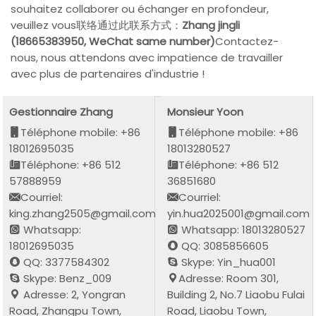
souhaitez collaborer ou échanger en profondeur,
veuillez vous联络通过此联系方式：
Zhang jingli
(18665383950, WeChat same number)
Contactez-
nous, nous attendons avec impatience de travailler
avec plus de partenaires d'industrie !
Gestionnaire Zhang
Monsieur Yoon
Téléphone mobile: +86
Téléphone mobile: +86
18012695035
18013280527
Téléphone: +86 512
Téléphone: +86 512
57888959
36851680
Courriel:
Courriel:
king.zhang2505@gmail.com
yin.hua2025001@gmail.com
Whatsapp:
Whatsapp: 18013280527
18012695035
QQ: 3085856605
QQ: 3377584302
Skype: Yin_hua001
Skype: Benz_009
Adresse: Room 301,
Adresse: 2, Yongran
Building 2, No.7 Liaobu Fulai
Road, Zhangpu Town,
Road, Liaobu Town,