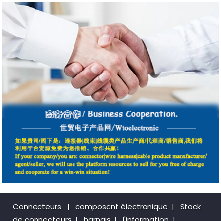
Connecteurs
|
composant électronique
|
Stock
de connecteurs
|
harnais
|
l'information
|