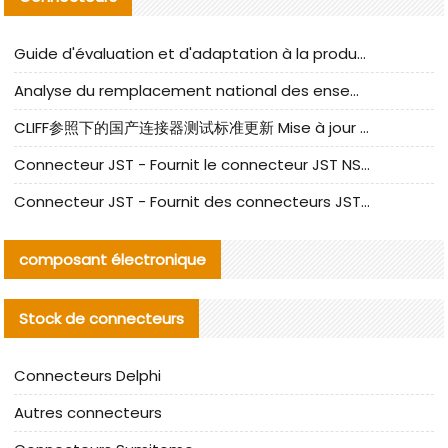
Guide d'évaluation et d'adaptation à la production des composants de câbles nationaux CNC Tech
Analyse du remplacement national des ensembles de câbles à fréquence élevée I-PEX
CLIFF参照下的国产连接器测试标准更新 Mise à jour des normes de test des connecteurs nationaux sous la référence CLIFF
Connecteur JST - Fournit le connecteur JST NSHR-02V-S original | Équivalent
Connecteur JST - Fournit des connecteurs JST GHR-09V-S authentiques et des produits de remplacement|
composant électronique
Stock de connecteurs
Connecteurs Delphi
Autres connecteurs