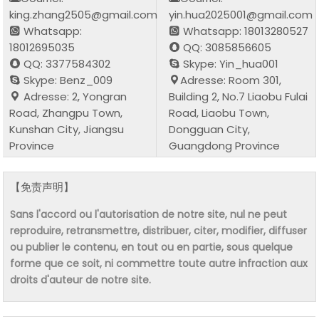
king.zhang2505@gmail.com
yin.hua2025001@gmail.com
Whatsapp:
Whatsapp: 18013280527
18012695035
QQ: 3085856605
QQ: 3377584302
Skype: Yin_hua001
Skype: Benz_009
Adresse: Room 301,
Adresse: 2, Yongran
Building 2, No.7 Liaobu Fulai
Road, Zhangpu Town,
Road, Liaobu Town,
Kunshan City, Jiangsu
Dongguan City,
Province
Guangdong Province
【免责声明】
Sans l'accord ou l'autorisation de notre site, nul ne peut
reproduire, retransmettre, distribuer, citer, modifier, diffuser
ou publier le contenu, en tout ou en partie, sous quelque
forme que ce soit, ni commettre toute autre infraction aux
droits d'auteur de notre site.