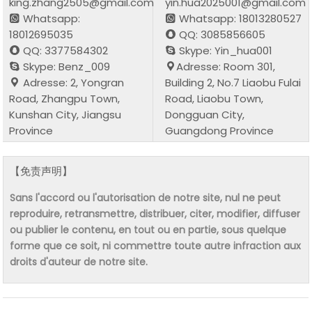
king.zhang2505@gmail.com
yin.hua2025001@gmail.com
Whatsapp:
Whatsapp: 18013280527
18012695035
QQ: 3085856605
QQ: 3377584302
Skype: Yin_hua001
Skype: Benz_009
Adresse: Room 301,
Adresse: 2, Yongran
Building 2, No.7 Liaobu Fulai
Road, Zhangpu Town,
Road, Liaobu Town,
Kunshan City, Jiangsu
Dongguan City,
Province
Guangdong Province
【免责声明】
Sans l'accord ou l'autorisation de notre site, nul ne peut
reproduire, retransmettre, distribuer, citer, modifier, diffuser
ou publier le contenu, en tout ou en partie, sous quelque
forme que ce soit, ni commettre toute autre infraction aux
droits d'auteur de notre site.