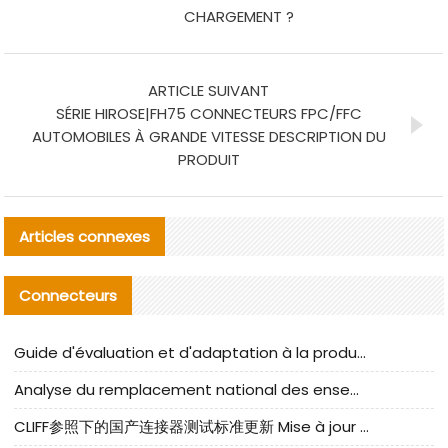
CHARGEMENT ?
ARTICLE SUIVANT
SÉRIE HIROSE|FH75 CONNECTEURS FPC/FFC
AUTOMOBILES À GRANDE VITESSE DESCRIPTION DU
PRODUIT
Articles connexes
Connecteurs
Guide d'évaluation et d'adaptation à la production des composants de câbles nationaux CNC Tech
Analyse du remplacement national des ensembles de câbles à fréquence élevée I-PEX
CLIFF参照下的国产连接器测试标准更新 Mise à jour des normes de test des connecteurs nationaux sous la référence CLIFF