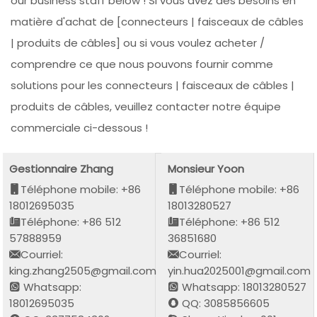
our business staff below ! Si vous avez des besoins en
matière d'achat de [connecteurs | faisceaux de câbles
| produits de câbles] ou si vous voulez acheter /
comprendre ce que nous pouvons fournir comme
solutions pour les connecteurs | faisceaux de câbles |
produits de câbles, veuillez contacter notre équipe
commerciale ci-dessous !
Gestionnaire Zhang
Monsieur Yoon
Téléphone mobile: +86
Téléphone mobile: +86
18012695035
18013280527
Téléphone: +86 512
Téléphone: +86 512
57888959
36851680
Courriel:
Courriel:
king.zhang2505@gmail.com
yin.hua2025001@gmail.com
Whatsapp:
Whatsapp: 18013280527
18012695035
QQ: 3085856605