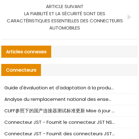
ARTICLE SUIVANT
LA FIABILITÉ ET LA SÉCURITÉ SONT DES
CARACTÉRISTIQUES ESSENTIELLES DES CONNECTEURS
AUTOMOBILES
Articles connexes
Connecteurs
Guide d'évaluation et d'adaptation à la production des composants de câbles nationaux CNC Tech
Analyse du remplacement national des ensembles de câbles à fréquence élevée I-PEX
CLIFF参照下的国产连接器测试标准更新 Mise à jour des normes de test des connecteurs nationaux sous la référence CLIFF
Connecteur JST - Fournit le connecteur JST NSHR-02V-S original | Équivalent
Connecteur JST - Fournit des connecteurs JST GHR-09V-S authentiques et des produits de remplacement|