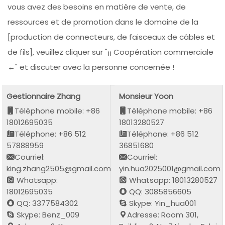
vous avez des besoins en matière de vente, de
ressources et de promotion dans le domaine de la
[production de connecteurs, de faisceaux de câbles et
de fils], veuillez cliquer sur "¡¡ Coopération commerciale
←" et discuter avec la personne concernée !
Gestionnaire Zhang
Monsieur Yoon
Téléphone mobile: +86
Téléphone mobile: +86
18012695035
18013280527
Téléphone: +86 512
Téléphone: +86 512
57888959
36851680
Courriel:
Courriel:
king.zhang2505@gmail.com
yin.hua2025001@gmail.com
Whatsapp:
Whatsapp: 18013280527
18012695035
QQ: 3085856605
QQ: 3377584302
Skype: Yin_hua001
Skype: Benz_009
Adresse: Room 301,