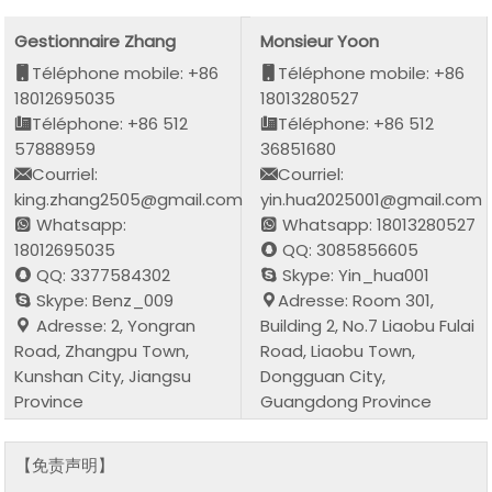
Gestionnaire Zhang
Monsieur Yoon
Téléphone mobile: +86
Téléphone mobile: +86
18012695035
18013280527
Téléphone: +86 512
Téléphone: +86 512
57888959
36851680
Courriel:
Courriel:
king.zhang2505@gmail.com
yin.hua2025001@gmail.com
Whatsapp:
Whatsapp: 18013280527
18012695035
QQ: 3085856605
QQ: 3377584302
Skype: Yin_hua001
Skype: Benz_009
Adresse: Room 301,
Adresse: 2, Yongran
Building 2, No.7 Liaobu Fulai
Road, Zhangpu Town,
Road, Liaobu Town,
Kunshan City, Jiangsu
Dongguan City,
Province
Guangdong Province
【免责声明】