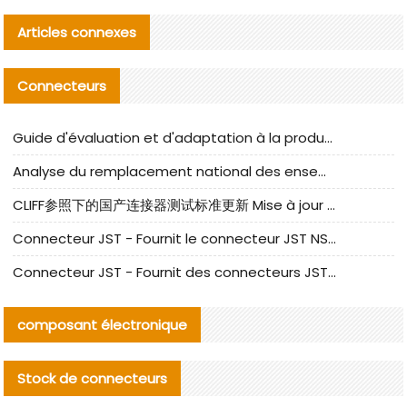
Articles connexes
Connecteurs
Guide d'évaluation et d'adaptation à la production des composants de câbles nationaux CNC Tech
Analyse du remplacement national des ensembles de câbles à fréquence élevée I-PEX
CLIFF参照下的国产连接器测试标准更新 Mise à jour des normes de test des connecteurs nationaux sous la référence CLIFF
Connecteur JST - Fournit le connecteur JST NSHR-02V-S original | Équivalent
Connecteur JST - Fournit des connecteurs JST GHR-09V-S authentiques et des produits de remplacement|
composant électronique
Stock de connecteurs