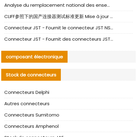
Analyse du remplacement national des ensembles de câbles à fréquence élevée I-PEX
CLIFF参照下的国产连接器测试标准更新 Mise à jour des normes de test des connecteurs nationaux sous la référence CLIFF
Connecteur JST - Fournit le connecteur JST NSHR-02V-S original | Équivalent
Connecteur JST - Fournit des connecteurs JST GHR-09V-S authentiques et des produits de remplacement|
composant électronique
Stock de connecteurs
Connecteurs Delphi
Autres connecteurs
Connecteurs Sumitomo
Connecteurs Amphenol