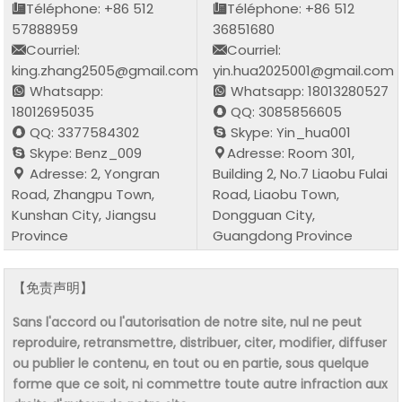
Téléphone: +86 512
Téléphone: +86 512
57888959
36851680
Courriel:
Courriel:
king.zhang2505@gmail.com
yin.hua2025001@gmail.com
Whatsapp:
Whatsapp: 18013280527
18012695035
QQ: 3085856605
QQ: 3377584302
Skype: Yin_hua001
Skype: Benz_009
Adresse: Room 301,
Adresse: 2, Yongran
Building 2, No.7 Liaobu Fulai
Road, Zhangpu Town,
Road, Liaobu Town,
Kunshan City, Jiangsu
Dongguan City,
Province
Guangdong Province
【免责声明】
Sans l'accord ou l'autorisation de notre site, nul ne peut
reproduire, retransmettre, distribuer, citer, modifier, diffuser
ou publier le contenu, en tout ou en partie, sous quelque
forme que ce soit, ni commettre toute autre infraction aux