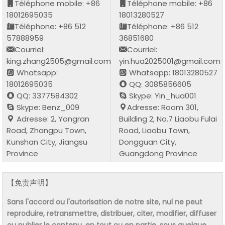
Téléphone mobile: +86
Téléphone mobile: +86
18012695035
18013280527
Téléphone: +86 512
Téléphone: +86 512
57888959
36851680
Courriel:
Courriel:
king.zhang2505@gmail.com
yin.hua2025001@gmail.com
Whatsapp:
Whatsapp: 18013280527
18012695035
QQ: 3085856605
QQ: 3377584302
Skype: Yin_hua001
Skype: Benz_009
Adresse: Room 301,
Adresse: 2, Yongran
Building 2, No.7 Liaobu Fulai
Road, Zhangpu Town,
Road, Liaobu Town,
Kunshan City, Jiangsu
Dongguan City,
Province
Guangdong Province
【免责声明】
Sans l'accord ou l'autorisation de notre site, nul ne peut
reproduire, retransmettre, distribuer, citer, modifier, diffuser