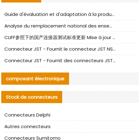
Guide d'évaluation et d'adaptation à la production des composants de câbles nationaux CNC Tech
Analyse du remplacement national des ensembles de câbles à fréquence élevée I-PEX
CLIFF参照下的国产连接器测试标准更新 Mise à jour des normes de test des connecteurs nationaux sous la référence CLIFF
Connecteur JST - Fournit le connecteur JST NSHR-02V-S original | Équivalent
Connecteur JST - Fournit des connecteurs JST GHR-09V-S authentiques et des produits de remplacement|
composant électronique
Stock de connecteurs
Connecteurs Delphi
Autres connecteurs
Connecteurs Sumitomo