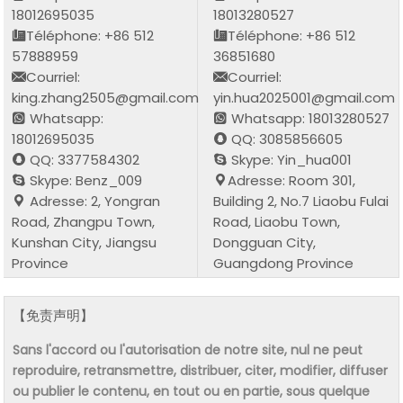
18012695035
18013280527
Téléphone: +86 512
Téléphone: +86 512
57888959
36851680
Courriel:
Courriel:
king.zhang2505@gmail.com
yin.hua2025001@gmail.com
Whatsapp:
Whatsapp: 18013280527
18012695035
QQ: 3085856605
QQ: 3377584302
Skype: Yin_hua001
Skype: Benz_009
Adresse: Room 301,
Adresse: 2, Yongran
Building 2, No.7 Liaobu Fulai
Road, Zhangpu Town,
Road, Liaobu Town,
Kunshan City, Jiangsu
Dongguan City,
Province
Guangdong Province
【免责声明】
Sans l'accord ou l'autorisation de notre site, nul ne peut
reproduire, retransmettre, distribuer, citer, modifier, diffuser
ou publier le contenu, en tout ou en partie, sous quelque