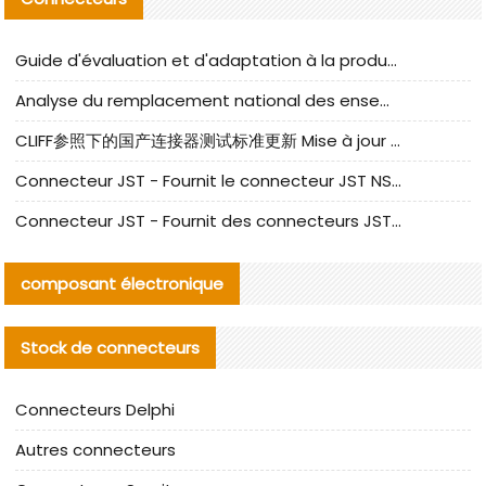
Guide d'évaluation et d'adaptation à la production des composants de câbles nationaux CNC Tech
Analyse du remplacement national des ensembles de câbles à fréquence élevée I-PEX
CLIFF参照下的国产连接器测试标准更新 Mise à jour des normes de test des connecteurs nationaux sous la référence CLIFF
Connecteur JST - Fournit le connecteur JST NSHR-02V-S original | Équivalent
Connecteur JST - Fournit des connecteurs JST GHR-09V-S authentiques et des produits de remplacement|
composant électronique
Stock de connecteurs
Connecteurs Delphi
Autres connecteurs