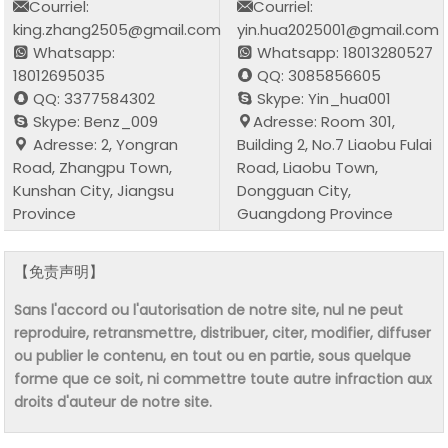
Courriel:
Courriel:
king.zhang2505@gmail.com
yin.hua2025001@gmail.com
Whatsapp:
Whatsapp: 18013280527
18012695035
QQ: 3085856605
QQ: 3377584302
Skype: Yin_hua001
Skype: Benz_009
Adresse: Room 301,
Adresse: 2, Yongran
Building 2, No.7 Liaobu Fulai
Road, Zhangpu Town,
Road, Liaobu Town,
Kunshan City, Jiangsu
Dongguan City,
Province
Guangdong Province
【免责声明】
Sans l'accord ou l'autorisation de notre site, nul ne peut
reproduire, retransmettre, distribuer, citer, modifier, diffuser
ou publier le contenu, en tout ou en partie, sous quelque
forme que ce soit, ni commettre toute autre infraction aux
droits d'auteur de notre site.