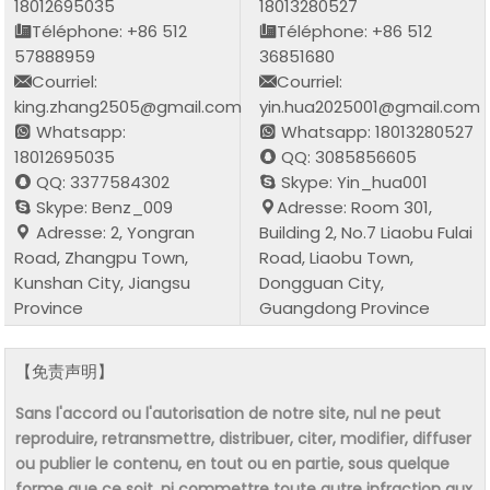
18012695035
18013280527
Téléphone: +86 512
Téléphone: +86 512
57888959
36851680
Courriel:
Courriel:
king.zhang2505@gmail.com
yin.hua2025001@gmail.com
Whatsapp:
Whatsapp: 18013280527
18012695035
QQ: 3085856605
QQ: 3377584302
Skype: Yin_hua001
Skype: Benz_009
Adresse: Room 301,
Adresse: 2, Yongran
Building 2, No.7 Liaobu Fulai
Road, Zhangpu Town,
Road, Liaobu Town,
Kunshan City, Jiangsu
Dongguan City,
Province
Guangdong Province
【免责声明】
Sans l'accord ou l'autorisation de notre site, nul ne peut
reproduire, retransmettre, distribuer, citer, modifier, diffuser
ou publier le contenu, en tout ou en partie, sous quelque
forme que ce soit, ni commettre toute autre infraction aux