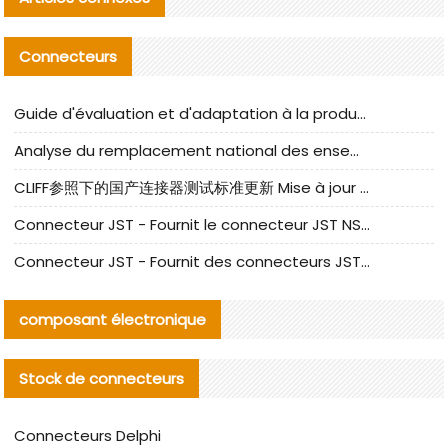
Connecteurs
Guide d'évaluation et d'adaptation à la production des composants de câbles nationaux CNC Tech
Analyse du remplacement national des ensembles de câbles à fréquence élevée I-PEX
CLIFF参照下的国产连接器测试标准更新 Mise à jour des normes de test des connecteurs nationaux sous la référence CLIFF
Connecteur JST - Fournit le connecteur JST NSHR-02V-S original | Équivalent
Connecteur JST - Fournit des connecteurs JST GHR-09V-S authentiques et des produits de remplacement|
composant électronique
Stock de connecteurs
Connecteurs Delphi