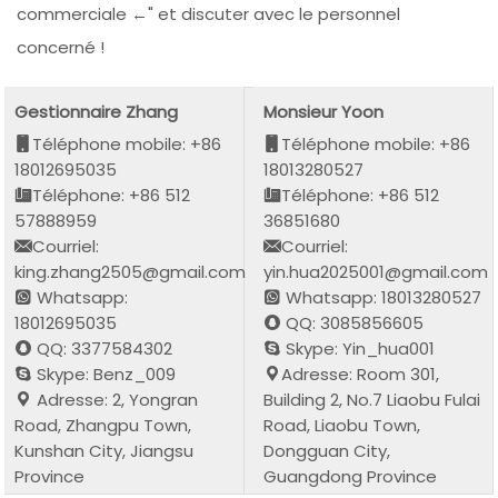
commerciale ←" et discuter avec le personnel
concerné !
Gestionnaire Zhang
Monsieur Yoon
Téléphone mobile: +86
Téléphone mobile: +86
18012695035
18013280527
Téléphone: +86 512
Téléphone: +86 512
57888959
36851680
Courriel:
Courriel:
king.zhang2505@gmail.com
yin.hua2025001@gmail.com
Whatsapp:
Whatsapp: 18013280527
18012695035
QQ: 3085856605
QQ: 3377584302
Skype: Yin_hua001
Skype: Benz_009
Adresse: Room 301,
Adresse: 2, Yongran
Building 2, No.7 Liaobu Fulai
Road, Zhangpu Town,
Road, Liaobu Town,
Kunshan City, Jiangsu
Dongguan City,
Province
Guangdong Province