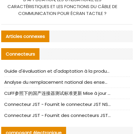
CARACTÉRISTIQUES ET LES FONCTIONS DU CÂBLE DE
COMMUNICATION POUR ÉCRAN TACTILE ?
Articles connexes
Connecteurs
Guide d'évaluation et d'adaptation à la production des composants de câbles nationaux CNC Tech
Analyse du remplacement national des ensembles de câbles à fréquence élevée I-PEX
CLIFF参照下的国产连接器测试标准更新 Mise à jour des normes de test des connecteurs nationaux sous la référence CLIFF
Connecteur JST - Fournit le connecteur JST NSHR-02V-S original | Équivalent
Connecteur JST - Fournit des connecteurs JST GHR-09V-S authentiques et des produits de remplacement|
composant électronique