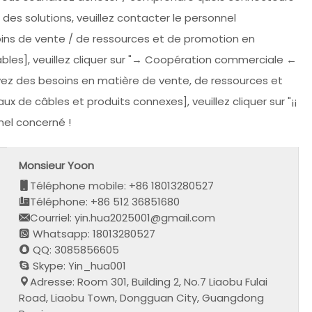
 des solutions, veuillez contacter le personnel
soins de vente / de ressources et de promotion en
âbles], veuillez cliquer sur "→ Coopération commerciale ←
avez des besoins en matière de vente, de ressources et
de câbles et produits connexes], veuillez cliquer sur "¡¡
el concerné !
Monsieur Yoon
Téléphone mobile: +86 18013280527
Téléphone: +86 512 36851680
Courriel: yin.hua2025001@gmail.com
Whatsapp: 18013280527
QQ: 3085856605
Skype: Yin_hua001
Adresse: Room 301, Building 2, No.7 Liaobu Fulai
Road, Liaobu Town, Dongguan City, Guangdong