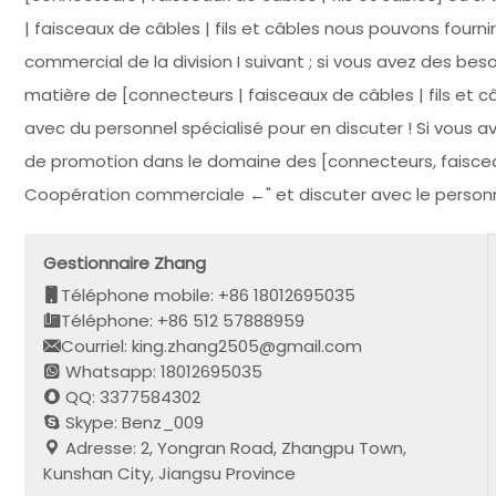
| faisceaux de câbles | fils et câbles nous pouvons fournir
commercial de la division I suivant ; si vous avez des be
matière de [connecteurs | faisceaux de câbles | fils et c
avec du personnel spécialisé pour en discuter ! Si vous 
de promotion dans le domaine des [connecteurs, faisceaux 
Coopération commerciale ←" et discuter avec le personn
Gestionnaire Zhang
Téléphone mobile: +86 18012695035
Téléphone: +86 512 57888959
Courriel: king.zhang2505@gmail.com
Whatsapp: 18012695035
QQ: 3377584302
Skype: Benz_009
Adresse: 2, Yongran Road, Zhangpu Town,
Kunshan City, Jiangsu Province