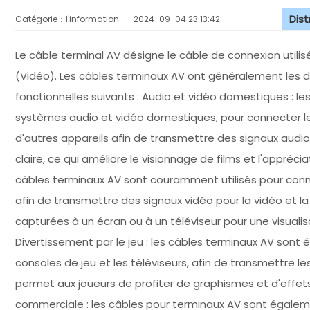
Dis
Catégorie：l'information
2024-09-04 23:13:42
Le câble terminal AV désigne le câble de connexion utilis
(Vidéo). Les câbles terminaux AV ont généralement les d
fonctionnelles suivants : Audio et vidéo domestiques : le
systèmes audio et vidéo domestiques, pour connecter les 
d'autres appareils afin de transmettre des signaux audio
claire, ce qui améliore le visionnage de films et l'appréci
câbles terminaux AV sont couramment utilisés pour conn
afin de transmettre des signaux vidéo pour la vidéo et l
capturées à un écran ou à un téléviseur pour une visuali
Divertissement par le jeu : les câbles terminaux AV son
consoles de jeu et les téléviseurs, afin de transmettre l
permet aux joueurs de profiter de graphismes et d'effets
commerciale : les câbles pour terminaux AV sont égaleme