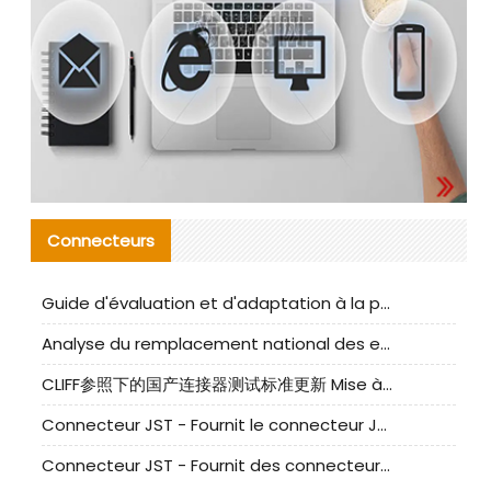
Connecteurs
Guide d'évaluation et d'adaptation à la production des composants de câbles nationaux CNC Tech
Analyse du remplacement national des ensembles de câbles à fréquence élevée I-PEX
CLIFF参照下的国产连接器测试标准更新 Mise à jour des normes de test des connecteurs nationaux sous la référence CLIFF
Connecteur JST - Fournit le connecteur JST NSHR-02V-S original | Équivalent
Connecteur JST - Fournit des connecteurs JST GHR-09V-S authentiques et des produits de remplacement|