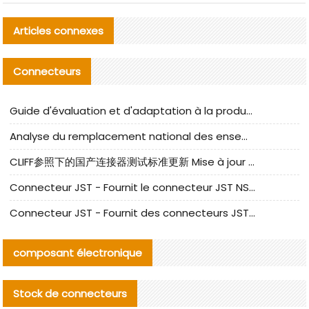
Articles connexes
Connecteurs
Guide d'évaluation et d'adaptation à la production des composants de câbles nationaux CNC Tech
Analyse du remplacement national des ensembles de câbles à fréquence élevée I-PEX
CLIFF参照下的国产连接器测试标准更新 Mise à jour des normes de test des connecteurs nationaux sous la référence CLIFF
Connecteur JST - Fournit le connecteur JST NSHR-02V-S original | Équivalent
Connecteur JST - Fournit des connecteurs JST GHR-09V-S authentiques et des produits de remplacement|
composant électronique
Stock de connecteurs