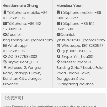
Gestionnaire Zhang
Monsieur Yoon
Téléphone mobile: +86
Téléphone mobile: +86
18012695035
18013280527
Téléphone: +86 512
Téléphone: +86 512
57888959
36851680
Courriel:
Courriel:
king.zhang2505@gmail.com
yin.hua2025001@gmail.com
Whatsapp:
Whatsapp: 18013280527
18012695035
QQ: 3085856605
QQ: 3377584302
Skype: Yin_hua001
Skype: Benz_009
Adresse: Room 301,
Adresse: 2, Yongran
Building 2, No.7 Liaobu Fulai
Road, Zhangpu Town,
Road, Liaobu Town,
Kunshan City, Jiangsu
Dongguan City,
Province
Guangdong Province
【免责声明】
Sans l'accord ou l'autorisation de notre site, nul ne peut