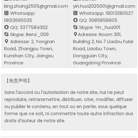
king.zhang2505@gmail.com
yin.hua2025001@gmail.com
Whatsapp:
Whatsapp: 18013280527
18012695035
QQ: 3085856605
QQ: 3377584302
Skype: Yin_hua001
Skype: Benz_009
Adresse: Room 301,
Adresse: 2, Yongran
Building 2, No.7 Liaobu Fulai
Road, Zhangpu Town,
Road, Liaobu Town,
Kunshan City, Jiangsu
Dongguan City,
Province
Guangdong Province
【免责声明】
Sans l'accord ou l'autorisation de notre site, nul ne peut
reproduire, retransmettre, distribuer, citer, modifier, diffuser
ou publier le contenu, en tout ou en partie, sous quelque
forme que ce soit, ni commettre toute autre infraction aux
droits d'auteur de notre site.