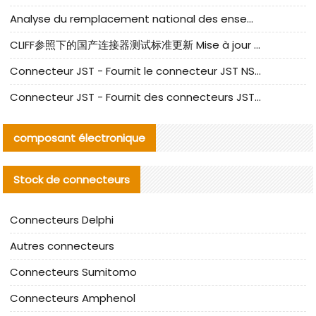
Analyse du remplacement national des ensembles de câbles à fréquence élevée I-PEX
CLIFF参照下的国产连接器测试标准更新 Mise à jour des normes de test des connecteurs nationaux sous la référence CLIFF
Connecteur JST - Fournit le connecteur JST NSHR-02V-S original | Équivalent
Connecteur JST - Fournit des connecteurs JST GHR-09V-S authentiques et des produits de remplacement|
composant électronique
Stock de connecteurs
Connecteurs Delphi
Autres connecteurs
Connecteurs Sumitomo
Connecteurs Amphenol