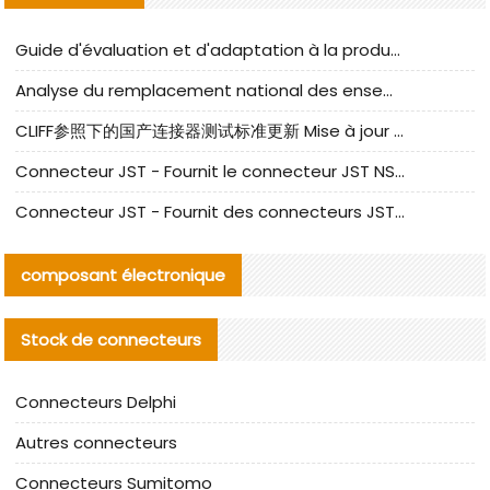
Guide d'évaluation et d'adaptation à la production des composants de câbles nationaux CNC Tech
Analyse du remplacement national des ensembles de câbles à fréquence élevée I-PEX
CLIFF参照下的国产连接器测试标准更新 Mise à jour des normes de test des connecteurs nationaux sous la référence CLIFF
Connecteur JST - Fournit le connecteur JST NSHR-02V-S original | Équivalent
Connecteur JST - Fournit des connecteurs JST GHR-09V-S authentiques et des produits de remplacement|
composant électronique
Stock de connecteurs
Connecteurs Delphi
Autres connecteurs
Connecteurs Sumitomo