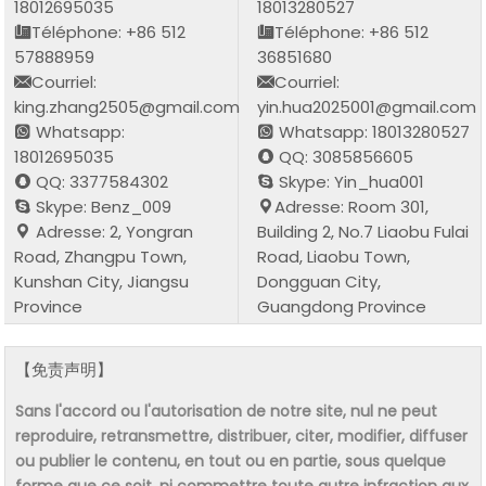
18012695035
18013280527
Téléphone: +86 512
Téléphone: +86 512
57888959
36851680
Courriel:
Courriel:
king.zhang2505@gmail.com
yin.hua2025001@gmail.com
Whatsapp:
Whatsapp: 18013280527
18012695035
QQ: 3085856605
QQ: 3377584302
Skype: Yin_hua001
Skype: Benz_009
Adresse: Room 301,
Adresse: 2, Yongran
Building 2, No.7 Liaobu Fulai
Road, Zhangpu Town,
Road, Liaobu Town,
Kunshan City, Jiangsu
Dongguan City,
Province
Guangdong Province
【免责声明】
Sans l'accord ou l'autorisation de notre site, nul ne peut
reproduire, retransmettre, distribuer, citer, modifier, diffuser
ou publier le contenu, en tout ou en partie, sous quelque
forme que ce soit, ni commettre toute autre infraction aux