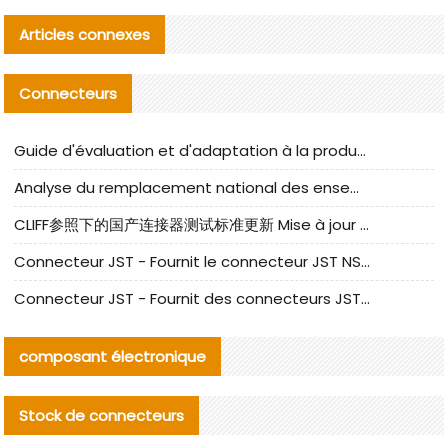
Articles connexes
Connecteurs
Guide d'évaluation et d'adaptation à la production des composants de câbles nationaux CNC Tech
Analyse du remplacement national des ensembles de câbles à fréquence élevée I-PEX
CLIFF参照下的国产连接器测试标准更新 Mise à jour des normes de test des connecteurs nationaux sous la référence CLIFF
Connecteur JST - Fournit le connecteur JST NSHR-02V-S original | Équivalent
Connecteur JST - Fournit des connecteurs JST GHR-09V-S authentiques et des produits de remplacement|
composant électronique
Stock de connecteurs