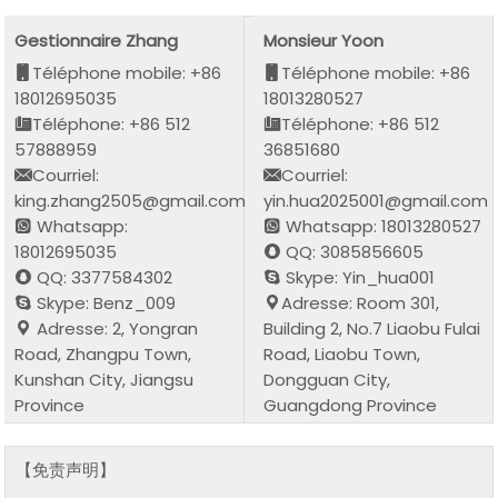
Gestionnaire Zhang
Monsieur Yoon
Téléphone mobile: +86
Téléphone mobile: +86
18012695035
18013280527
Téléphone: +86 512
Téléphone: +86 512
57888959
36851680
Courriel:
Courriel:
king.zhang2505@gmail.com
yin.hua2025001@gmail.com
Whatsapp:
Whatsapp: 18013280527
18012695035
QQ: 3085856605
QQ: 3377584302
Skype: Yin_hua001
Skype: Benz_009
Adresse: Room 301,
Adresse: 2, Yongran
Building 2, No.7 Liaobu Fulai
Road, Zhangpu Town,
Road, Liaobu Town,
Kunshan City, Jiangsu
Dongguan City,
Province
Guangdong Province
【免责声明】