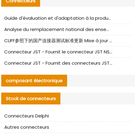
Connecteurs
Guide d'évaluation et d'adaptation à la production des composants de câbles nationaux CNC Tech
Analyse du remplacement national des ensembles de câbles à fréquence élevée I-PEX
CLIFF参照下的国产连接器测试标准更新 Mise à jour des normes de test des connecteurs nationaux sous la référence CLIFF
Connecteur JST - Fournit le connecteur JST NSHR-02V-S original | Équivalent
Connecteur JST - Fournit des connecteurs JST GHR-09V-S authentiques et des produits de remplacement|
composant électronique
Stock de connecteurs
Connecteurs Delphi
Autres connecteurs