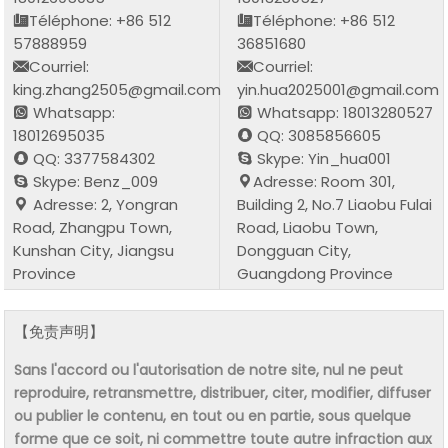
Téléphone: +86 512
Téléphone: +86 512
57888959
36851680
Courriel:
Courriel:
king.zhang2505@gmail.com
yin.hua2025001@gmail.com
Whatsapp:
Whatsapp: 18013280527
18012695035
QQ: 3085856605
QQ: 3377584302
Skype: Yin_hua001
Skype: Benz_009
Adresse: Room 301,
Adresse: 2, Yongran
Building 2, No.7 Liaobu Fulai
Road, Zhangpu Town,
Road, Liaobu Town,
Kunshan City, Jiangsu
Dongguan City,
Province
Guangdong Province
【免责声明】
Sans l'accord ou l'autorisation de notre site, nul ne peut
reproduire, retransmettre, distribuer, citer, modifier, diffuser
ou publier le contenu, en tout ou en partie, sous quelque
forme que ce soit, ni commettre toute autre infraction aux