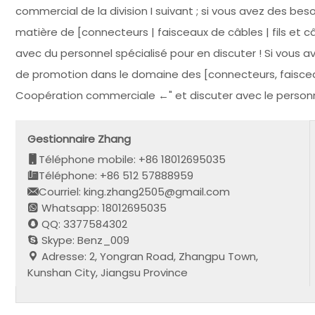
commercial de la division I suivant ; si vous avez des be
matière de [connecteurs | faisceaux de câbles | fils et c
avec du personnel spécialisé pour en discuter ! Si vous 
de promotion dans le domaine des [connecteurs, faisceaux 
Coopération commerciale ←" et discuter avec le personn
Gestionnaire Zhang
Téléphone mobile: +86 18012695035
Téléphone: +86 512 57888959
Courriel: king.zhang2505@gmail.com
Whatsapp: 18012695035
QQ: 3377584302
Skype: Benz_009
Adresse: 2, Yongran Road, Zhangpu Town,
Kunshan City, Jiangsu Province