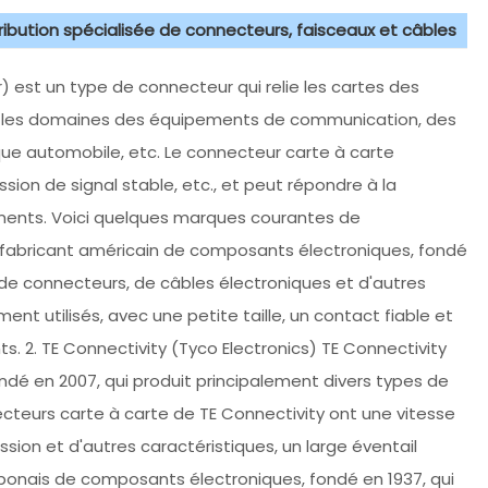
tribution spécialisée de connecteurs, faisceaux et câbles
est un type de connecteur qui relie les cartes des
dans les domaines des équipements de communication, des
nique automobile, etc. Le connecteur carte à carte
sion de signal stable, etc., et peut répondre à la
ments. Voici quelques marques courantes de
un fabricant américain de composants électroniques, fondé
 de connecteurs, de câbles électroniques et d'autres
nt utilisés, avec une petite taille, un contact fiable et
nts. 2. TE Connectivity (Tyco Electronics) TE Connectivity
ndé en 2007, qui produit principalement divers types de
cteurs carte à carte de TE Connectivity ont une vitesse
ssion et d'autres caractéristiques, un large éventail
 japonais de composants électroniques, fondé en 1937, qui