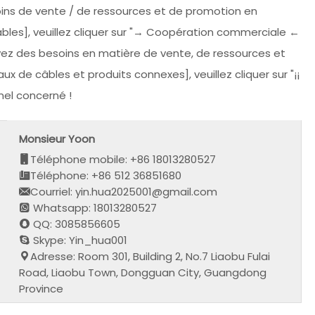
soins de vente / de ressources et de promotion en
âbles], veuillez cliquer sur "→ Coopération commerciale ←
avez des besoins en matière de vente, de ressources et
de câbles et produits connexes], veuillez cliquer sur "¡¡
el concerné !
Monsieur Yoon
Téléphone mobile: +86 18013280527
Téléphone: +86 512 36851680
Courriel: yin.hua2025001@gmail.com
Whatsapp: 18013280527
QQ: 3085856605
Skype: Yin_hua001
Adresse: Room 301, Building 2, No.7 Liaobu Fulai
Road, Liaobu Town, Dongguan City, Guangdong
Province