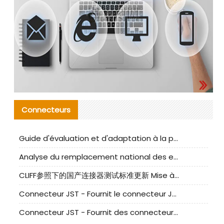
Connecteurs
Guide d'évaluation et d'adaptation à la production des composants de câbles nationaux CNC Tech
Analyse du remplacement national des ensembles de câbles à fréquence élevée I-PEX
CLIFF参照下的国产连接器测试标准更新 Mise à jour des normes de test des connecteurs nationaux sous la référence CLIFF
Connecteur JST - Fournit le connecteur JST NSHR-02V-S original | Équivalent
Connecteur JST - Fournit des connecteurs JST GHR-09V-S authentiques et des produits de remplacement|