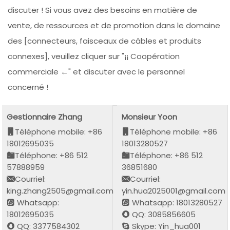
discuter ! Si vous avez des besoins en matière de
vente, de ressources et de promotion dans le domaine
des [connecteurs, faisceaux de câbles et produits
connexes], veuillez cliquer sur "¡¡ Coopération
commerciale ←" et discuter avec le personnel
concerné !
Gestionnaire Zhang
Monsieur Yoon
Téléphone mobile: +86
Téléphone mobile: +86
18012695035
18013280527
Téléphone: +86 512
Téléphone: +86 512
57888959
36851680
Courriel:
Courriel:
king.zhang2505@gmail.com
yin.hua2025001@gmail.com
Whatsapp:
Whatsapp: 18013280527
18012695035
QQ: 3085856605
QQ: 3377584302
Skype: Yin_hua001